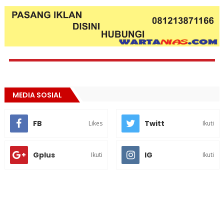
MEDIA SOSIAL
FB
Twitt
Likes
Ikuti
Gplus
IG
Ikuti
Ikuti