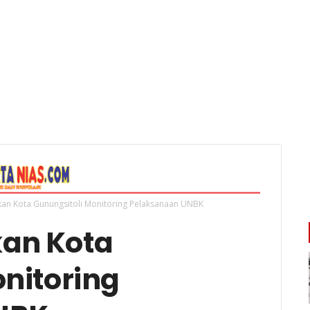
an Kota Gunungsitoli Monitoring Pelaksanaan UNBK
an Kota
nitoring