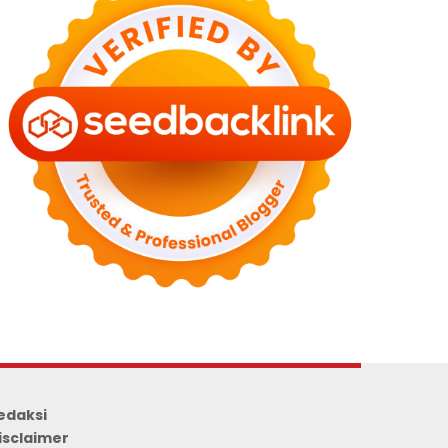
edaksi
isclaimer