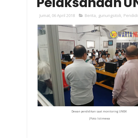
Pelaksanaan U
Jumat, 06 April 2018
Berita
,
gunungsitoli
,
Pendid
Dewan pendidikan saat monitoring UNBK
|Foto: Istimewa