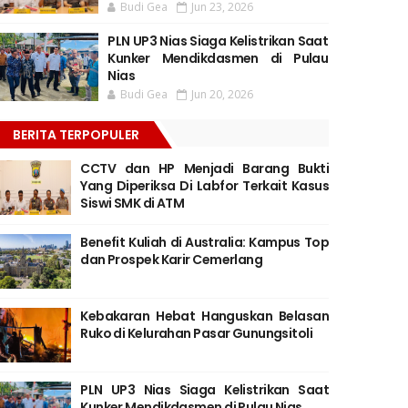
Budi Gea
Jun 23, 2026
PLN UP3 Nias Siaga Kelistrikan Saat
Kunker Mendikdasmen di Pulau
Nias
Budi Gea
Jun 20, 2026
BERITA TERPOPULER
CCTV dan HP Menjadi Barang Bukti
Yang Diperiksa Di Labfor Terkait Kasus
Siswi SMK di ATM
Benefit Kuliah di Australia: Kampus Top
dan Prospek Karir Cemerlang
Kebakaran Hebat Hanguskan Belasan
Ruko di Kelurahan Pasar Gunungsitoli
PLN UP3 Nias Siaga Kelistrikan Saat
Kunker Mendikdasmen di Pulau Nias