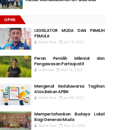
OPINI
LEGISLATOR MUDA DAN PEMILIH
PEMULA
Warta Nias
Jun 19, 2023
Peran Pemilih Milenial dan
Pengawasan Partisipatif
Unknown
Mar 18, 2023
Mengenal Kedaluwarsa Tagihan
Atas Beban APBN
Warta Nias
Jan 09, 2023
Mempertahankan Budaya Lokal
Bagi Generasi Muda
Warta Nias
Nov 23, 2022