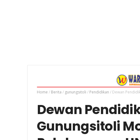
Home
/
Berita
/
gunungsitoli
/
Pendidikan
/
Dewan Pendidik
Dewan Pendidik
Gunungsitoli Mo