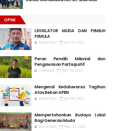
OPINI
LEGISLATOR MUDA DAN PEMILIH
PEMULA
Warta Nias
Jun 19, 2023
Peran Pemilih Milenial dan
Pengawasan Partisipatif
Unknown
Mar 18, 2023
Mengenal Kedaluwarsa Tagihan
Atas Beban APBN
Warta Nias
Jan 09, 2023
Mempertahankan Budaya Lokal
Bagi Generasi Muda
Warta Nias
Nov 23, 2022