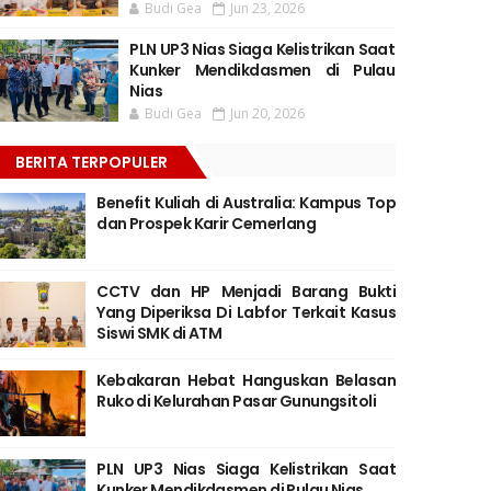
Budi Gea
Jun 23, 2026
PLN UP3 Nias Siaga Kelistrikan Saat
Kunker Mendikdasmen di Pulau
Nias
Budi Gea
Jun 20, 2026
BERITA TERPOPULER
Benefit Kuliah di Australia: Kampus Top
dan Prospek Karir Cemerlang
CCTV dan HP Menjadi Barang Bukti
Yang Diperiksa Di Labfor Terkait Kasus
Siswi SMK di ATM
Kebakaran Hebat Hanguskan Belasan
Ruko di Kelurahan Pasar Gunungsitoli
PLN UP3 Nias Siaga Kelistrikan Saat
Kunker Mendikdasmen di Pulau Nias