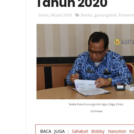
Tahun 2020
Senin, 04 Juni 2018
Berita
,
gunungsitoli
,
Pemerin
Sekda Kota Gunungsitoli Agus Zega |Foto:
Istimewa
BACA JUGA :
Sahabat Bobby Nasution Ke