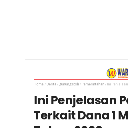
Home
/
Berita
/
gunungsitoli
/
Pemerintahan
/
Ini Penjelas
Ini Penjelasan 
Terkait Dana 1 M