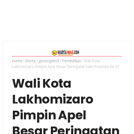
Home
/
Berita
/
gunungsitoli
/
Pendidikan
/
Wali Kota
Lakhomizaro Pimpin Apel Besar Peringatan Hari Pramuka Ke-57
Wali Kota
Lakhomizaro
Pimpin Apel
Besar Peringatan