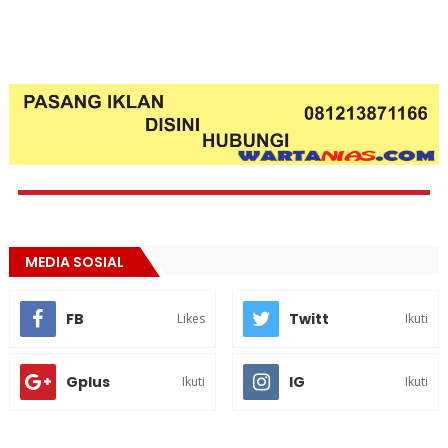
MEDIA SOSIAL
FB
Twitt
Likes
Ikuti
Gplus
IG
Ikuti
Ikuti