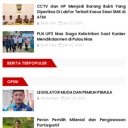
CCTV dan HP Menjadi Barang Bukti Yang
Diperiksa Di Labfor Terkait Kasus Siswi SMK di
ATM
Budi Gea
Jun 23, 2026
PLN UP3 Nias Siaga Kelistrikan Saat Kunker
Mendikdasmen di Pulau Nias
Budi Gea
Jun 20, 2026
BERITA TERPOPULER
OPINI
LEGISLATOR MUDA DAN PEMILIH PEMULA
Warta Nias
Jun 19, 2023
Peran Pemilih Milenial dan Pengawasan
Partisipatif