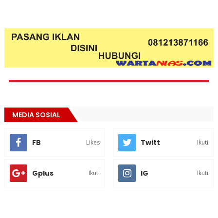
MEDIA SOSIAL
FB
Twitt
Likes
Ikuti
Gplus
IG
Ikuti
Ikuti