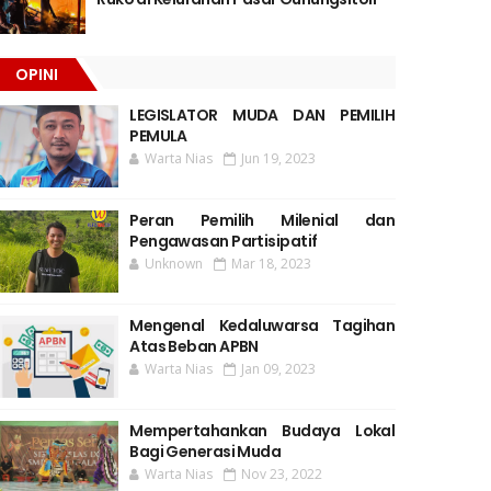
OPINI
LEGISLATOR MUDA DAN PEMILIH
PEMULA
Warta Nias
Jun 19, 2023
Peran Pemilih Milenial dan
Pengawasan Partisipatif
Unknown
Mar 18, 2023
Mengenal Kedaluwarsa Tagihan
Atas Beban APBN
Warta Nias
Jan 09, 2023
Mempertahankan Budaya Lokal
Bagi Generasi Muda
Warta Nias
Nov 23, 2022