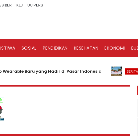
 SIBER
KEJ
UU PERS
RISTIWA
SOSIAL
PENDIDIKAN
KESEHATAN
EKONOMI
BU
able Baru yang Hadir di Pasar Indonesia
PLN 
BERITA