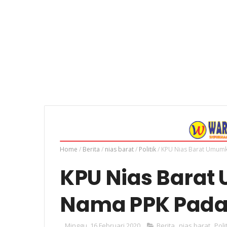
Home
/
Berita
/
nias barat
/
Politik
/
KPU Nias Barat Umum
KPU Nias Bara
Nama PPK Pada 
Minggu, 16 Februari 2020
Berita
,
nias barat
,
Poli