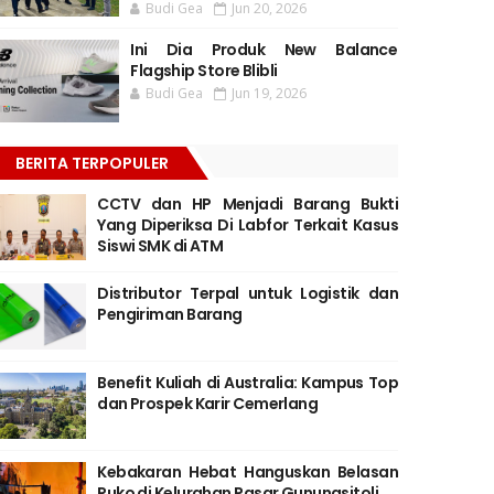
Budi Gea
Jun 20, 2026
Ini Dia Produk New Balance
Flagship Store Blibli
Budi Gea
Jun 19, 2026
BERITA TERPOPULER
CCTV dan HP Menjadi Barang Bukti
Yang Diperiksa Di Labfor Terkait Kasus
Siswi SMK di ATM
Distributor Terpal untuk Logistik dan
Pengiriman Barang
Benefit Kuliah di Australia: Kampus Top
dan Prospek Karir Cemerlang
Kebakaran Hebat Hanguskan Belasan
Ruko di Kelurahan Pasar Gunungsitoli