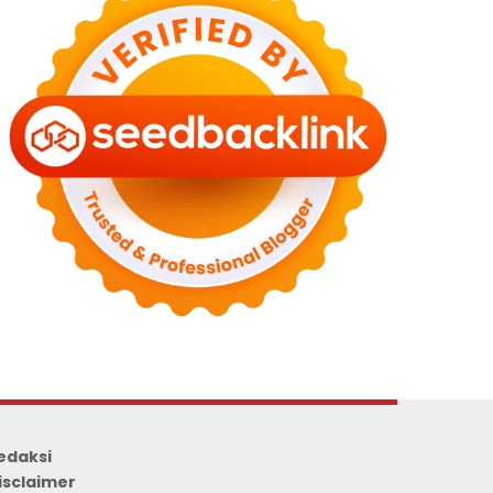
edaksi
isclaimer