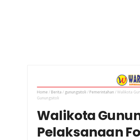
Home
/
Berita
/
gunungsitoli
/
Pemerintahan
/
Walikota Gun
Gunungsitoli
Walikota Gunung
Pelaksanaan F