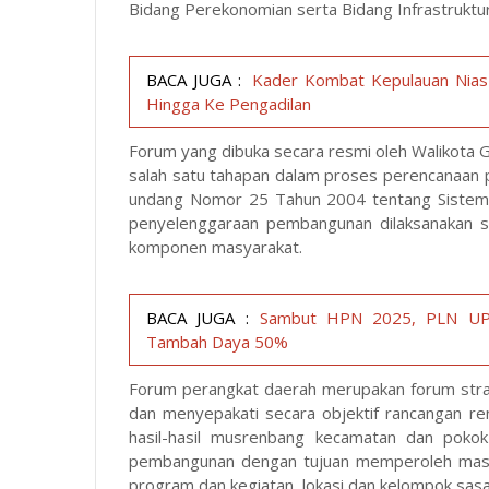
Bidang Perekonomian serta Bidang Infrastruktur
BACA JUGA :
Kader Kombat Kepulauan Nias :
Hingga Ke Pengadilan
Forum yang dibuka secara resmi oleh Walikota 
salah satu tahapan dalam proses perencanaa
undang Nomor 25 Tahun 2004 tentang Sistem
penyelenggaraan pembangunan dilaksanakan s
komponen masyarakat.
BACA JUGA :
Sambut HPN 2025, PLN UP3
Tambah Daya 50%
Forum perangkat daerah merupakan forum stra
dan menyepakati secara objektif rancangan r
hasil-hasil musrenbang kecamatan dan pokok
pembangunan dengan tujuan memperoleh masuk
program dan kegiatan, lokasi dan kelompok sasa