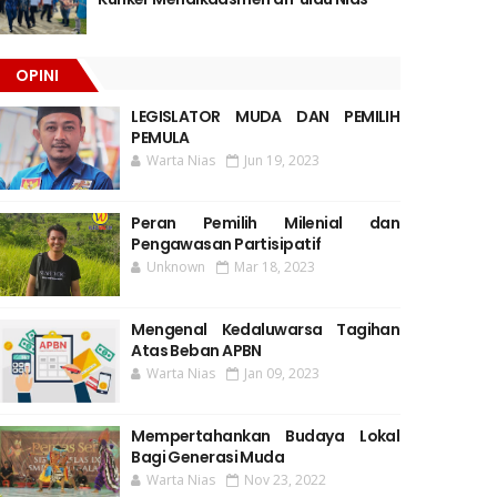
OPINI
LEGISLATOR MUDA DAN PEMILIH
PEMULA
Warta Nias
Jun 19, 2023
Peran Pemilih Milenial dan
Pengawasan Partisipatif
Unknown
Mar 18, 2023
Mengenal Kedaluwarsa Tagihan
Atas Beban APBN
Warta Nias
Jan 09, 2023
Mempertahankan Budaya Lokal
Bagi Generasi Muda
Warta Nias
Nov 23, 2022