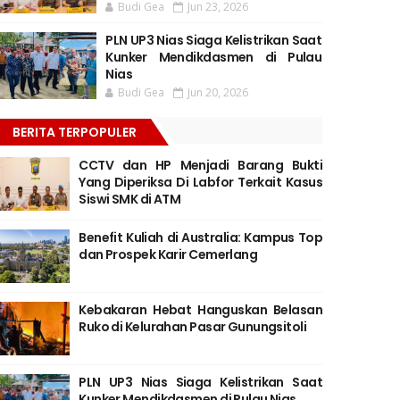
Budi Gea
Jun 23, 2026
PLN UP3 Nias Siaga Kelistrikan Saat
Kunker Mendikdasmen di Pulau
Nias
Budi Gea
Jun 20, 2026
BERITA TERPOPULER
CCTV dan HP Menjadi Barang Bukti
Yang Diperiksa Di Labfor Terkait Kasus
Siswi SMK di ATM
Benefit Kuliah di Australia: Kampus Top
dan Prospek Karir Cemerlang
Kebakaran Hebat Hanguskan Belasan
Ruko di Kelurahan Pasar Gunungsitoli
PLN UP3 Nias Siaga Kelistrikan Saat
Kunker Mendikdasmen di Pulau Nias