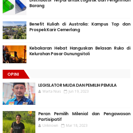
Distributor Terpal untuk Logistik dan Pengiriman
Barang
Benefit Kuliah di Australia: Kampus Top dan
Prospek Karir Cemerlang
Kebakaran Hebat Hanguskan Belasan Ruko di
Kelurahan Pasar Gunungsitoli
OPINI
LEGISLATOR MUDA DAN PEMILIH PEMULA
Warta Nias
Jun 19, 2023
Peran Pemilih Milenial dan Pengawasan
Partisipatif
Unknown
Mar 18, 2023