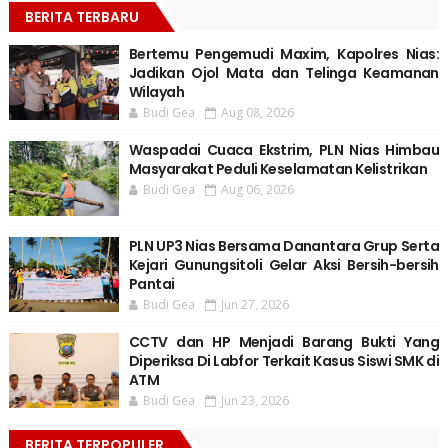
BERITA TERBARU
Bertemu Pengemudi Maxim, Kapolres Nias:
Jadikan Ojol Mata dan Telinga Keamanan
Wilayah
Budi Gea
Aug 08, 2026
Waspadai Cuaca Ekstrim, PLN Nias Himbau
Masyarakat Peduli Keselamatan Kelistrikan
Budi Gea
Aug 06, 2026
PLN UP3 Nias Bersama Danantara Grup Serta
Kejari Gunungsitoli Gelar Aksi Bersih-bersih
Pantai
Budi Gea
Jun 27, 2026
CCTV dan HP Menjadi Barang Bukti Yang
Diperiksa Di Labfor Terkait Kasus Siswi SMK di
ATM
Budi Gea
Jun 23, 2026
BERITA TERPOPULER