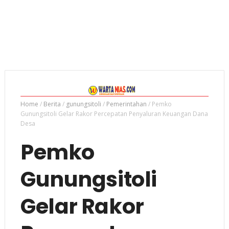
Home
/
Berita
/
gunungsitoli
/
Pemerintahan
/
Pemko
Gunungsitoli Gelar Rakor Percepatan Penyaluran Keuangan Dana
Desa
Pemko
Gunungsitoli
Gelar Rakor