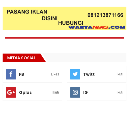
MEDIA SOSIAL
FB
Twitt
Likes
Ikuti
Gplus
IG
Ikuti
Ikuti