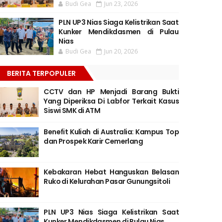
Budi Gea
Jun 23, 2026
PLN UP3 Nias Siaga Kelistrikan Saat
Kunker Mendikdasmen di Pulau
Nias
Budi Gea
Jun 20, 2026
BERITA TERPOPULER
CCTV dan HP Menjadi Barang Bukti
Yang Diperiksa Di Labfor Terkait Kasus
Siswi SMK di ATM
Benefit Kuliah di Australia: Kampus Top
dan Prospek Karir Cemerlang
Kebakaran Hebat Hanguskan Belasan
Ruko di Kelurahan Pasar Gunungsitoli
PLN UP3 Nias Siaga Kelistrikan Saat
Kunker Mendikdasmen di Pulau Nias