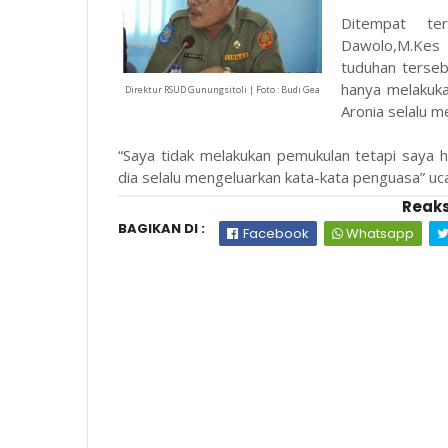
Ditempat ter
Dawolo,M.Kes 
tuduhan terseb
hanya melakuk
Direktur RSUD Gunungsitoli | Foto : Budi Gea
Aronia selalu 
“Saya tidak melakukan pemukulan tetapi saya 
dia selalu mengeluarkan kata-kata penguasa” uca
Reaks
BAGIKAN DI :
Facebook
Whatsapp