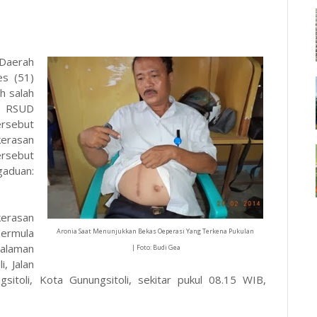
Daerah
es (51)
h salah
 RSUD
ersebut
kerasan
rsebut
duan:
kerasan
bermula
Aronia Saat Menunjukkan Bekas Oeperasi Yang Terkena Pukulan
halaman
| Foto: Budi Gea
, Jalan
toli, Kota Gunungsitoli, sekitar pukul 08.15 WIB,