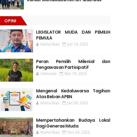
OPINI
LEGISLATOR MUDA DAN PEMILIH
PEMULA
Warta Nias
Jun 19, 2023
Peran Pemilih Milenial dan
Pengawasan Partisipatif
Unknown
Mar 18, 2023
Mengenal Kedaluwarsa Tagihan
Atas Beban APBN
Warta Nias
Jan 09, 2023
Mempertahankan Budaya Lokal
Bagi Generasi Muda
Warta Nias
Nov 23, 2022