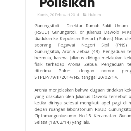
"Polisikan"
Kamis, 20 Februari 2014
Hukum
Gunungsitoli - Direktur Rumah Sakit Umum 
(RSUD) Gunungsitoli, dr Julianus Dawolo M.K
diadukan ke Kepolisian Resort (Polres) Nias ole
seorang Pegawai Negeri Sipil (PNS)
Gunungsitoli, Aronia Zebua (49). Pengaduan t
bermula, karena Julianus diduga melakukan ke
fisik terhadap Aronia Zebua. Pengaduan te
diterima Polres dengan nomor penga
STPLP/79/II/2014/NS, tanggal 20/02/14.
Aronia menjelaskan bahwa dugaan tindakan ke
yang dilakukan oleh Julianus Dawolo tersebut 
ketika dirinya selesai mengikuti apel pagi di 
depan ruangan laboratorium RSUD Gunungsitoli
Ciptomangunkusumo No.15 Kecamatan Gunungsi
Selasa (18/02/14) yang lalu.