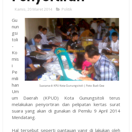
Kamis, 20 Maret 2014
Politik
Gu
nun
gsi
toli
-
Ko
mis
i
Pe
mili
han
Suasana di KPU Kota Gunungsitoli | Foto: Budi Gea
Um
um Daerah (KPUD) Kota Gunungsitoli terus
melakukan penyortiran dan pelipatan kertas surat
suara yang akan di gunakan di Pemilu 9 April 2014
Mendatang.
Hal tersebut seperti pantauan yang di lakukan oleh