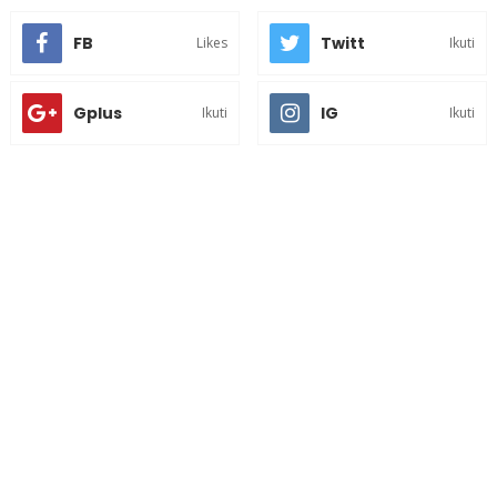
FB
Twitt
Likes
Ikuti
Gplus
IG
Ikuti
Ikuti