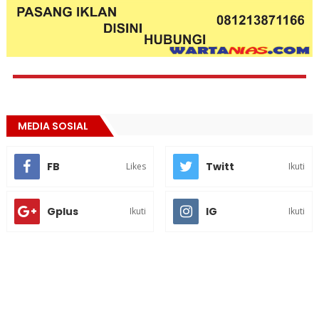
MEDIA SOSIAL
FB
Twitt
Likes
Ikuti
Gplus
IG
Ikuti
Ikuti