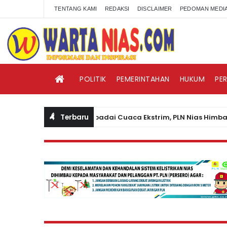
TENTANG KAMI
REDAKSI
DISCLAIMER
PEDOMAN MEDIA
POLITIK
PEMERINTAHAN
HUKUM
PE
Terbaru
Waspadai Cuaca Ekstrim, PLN Nias Himbau Masy
BERITA