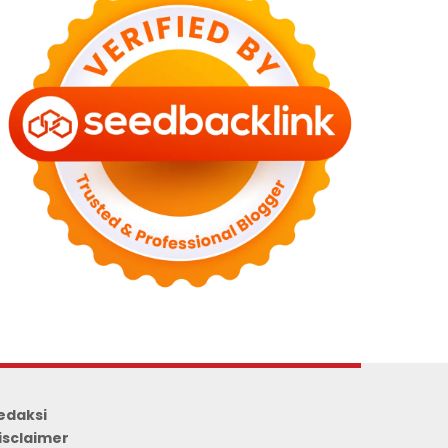
edaksi
isclaimer