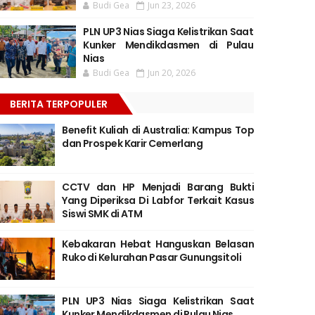
Budi Gea
Jun 23, 2026
PLN UP3 Nias Siaga Kelistrikan Saat
Kunker Mendikdasmen di Pulau
Nias
Budi Gea
Jun 20, 2026
BERITA TERPOPULER
Benefit Kuliah di Australia: Kampus Top
dan Prospek Karir Cemerlang
CCTV dan HP Menjadi Barang Bukti
Yang Diperiksa Di Labfor Terkait Kasus
Siswi SMK di ATM
Kebakaran Hebat Hanguskan Belasan
Ruko di Kelurahan Pasar Gunungsitoli
PLN UP3 Nias Siaga Kelistrikan Saat
Kunker Mendikdasmen di Pulau Nias