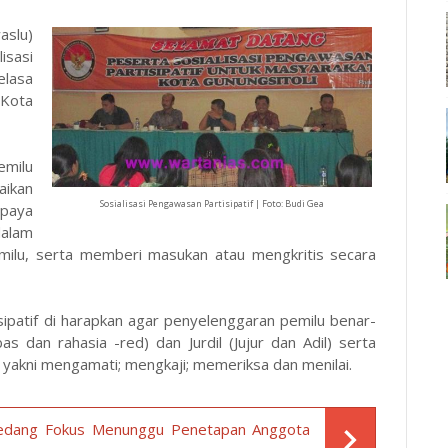
aslu)
sasi
elasa
Kota
emilu
ikan
Sosialisasi Pengawasan Partisipatif | Foto: Budi Gea
paya
alam
lu, serta memberi masukan atau mengkritis secara
patif di harapkan agar penyelenggaran pemilu benar-
 dan rahasia -red) dan Jurdil (Jujur dan Adil) serta
 yakni mengamati; mengkaji; memeriksa dan menilai.
Sedang Fokus Menunggu Penetapan Anggota