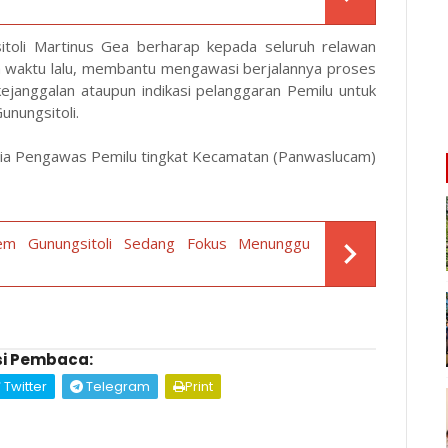
itoli Martinus Gea berharap kepada seluruh relawan
a waktu lalu, membantu mengawasi berjalannya proses
kejanggalan ataupun indikasi pelanggaran Pemilu untuk
nungsitoli.
nitia Pengawas Pemilu tingkat Kecamatan (Panwaslucam)
em Gunungsitoli Sedang Fokus Menunggu
i Pembaca:
Twitter
Telegram
Print