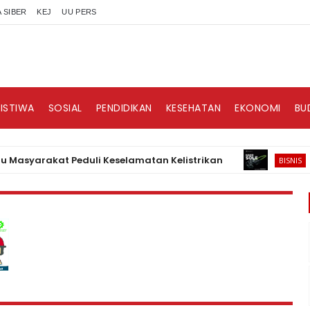
 SIBER
KEJ
UU PERS
RISTIWA
SOSIAL
PENDIDIKAN
KESEHATAN
EKONOMI
BU
arakat Peduli Keselamatan Kelistrikan
HAKII
BISNIS