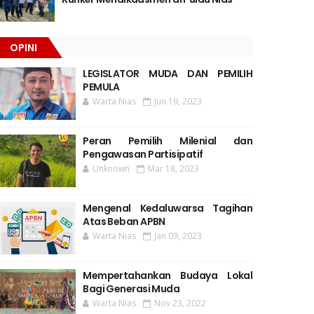
OPINI
LEGISLATOR MUDA DAN PEMILIH
PEMULA
Warta Nias
Jun 19, 2023
Peran Pemilih Milenial dan
Pengawasan Partisipatif
Unknown
Mar 18, 2023
Mengenal Kedaluwarsa Tagihan
Atas Beban APBN
Warta Nias
Jan 09, 2023
Mempertahankan Budaya Lokal
Bagi Generasi Muda
Warta Nias
Nov 23, 2022