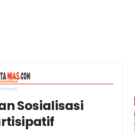
rtisipatif
n Sosialisasi
tisipatif