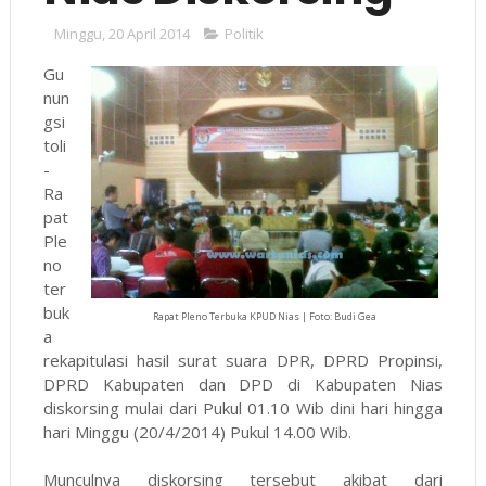
Minggu, 20 April 2014
Politik
Gu
nun
gsi
toli
-
Ra
pat
Ple
no
ter
buk
Rapat Pleno Terbuka KPUD Nias | Foto: Budi Gea
a
rekapitulasi hasil surat suara DPR, DPRD Propinsi,
DPRD Kabupaten dan DPD di Kabupaten Nias
diskorsing mulai dari Pukul 01.10 Wib dini hari hingga
hari Minggu (20/4/2014) Pukul 14.00 Wib.
Munculnya diskorsing tersebut akibat dari