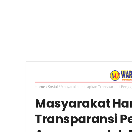
Home
/
Sosial
/
Masyarakat Harapkan Transparansi Pengg
Masyarakat Ha
Transparansi 