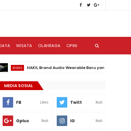
DAYA
WISATA
OLAHRAGA
OPINI
HAKII, Brand Audio Wearable Baru yang Hadir di Pasar In
BISNIS
MEDIA SOSIAL
FB
Twitt
Likes
Ikuti
Gplus
IG
Ikuti
Ikuti