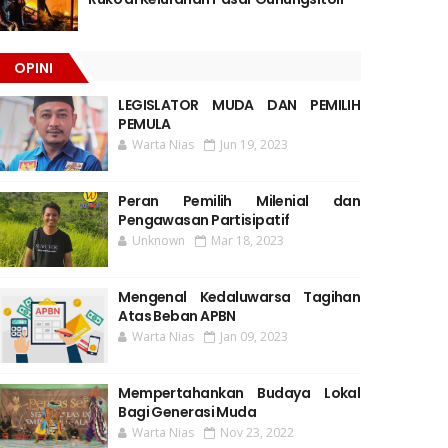
OPINI
LEGISLATOR MUDA DAN PEMILIH
PEMULA
Warta Nias
Jun 19, 2023
Peran Pemilih Milenial dan
Pengawasan Partisipatif
Unknown
Mar 18, 2023
Mengenal Kedaluwarsa Tagihan
Atas Beban APBN
Warta Nias
Jan 09, 2023
Mempertahankan Budaya Lokal
Bagi Generasi Muda
Warta Nias
Nov 23, 2022