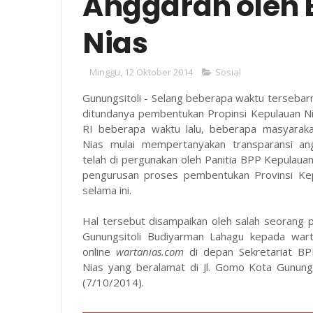
Anggaran oleh 
Nias
Minggu, 12 Oktober 2014
Sosial
Gunungsitoli - Selang beberapa waktu tersebar
ditundanya pembentukan Propinsi Kepulauan N
RI beberapa waktu lalu, beberapa masyarak
Nias mulai mempertanyakan transparansi an
telah di pergunakan oleh Panitia BPP Kepulaua
pengurusan proses pembentukan Provinsi Ke
selama ini.
Hal tersebut disampaikan oleh salah seorang
Gunungsitoli Budiyarman Lahagu kepada war
online
wartanias.com
di depan Sekretariat B
Nias yang beralamat di Jl. Gomo Kota Gunungsi
(7/10/2014).