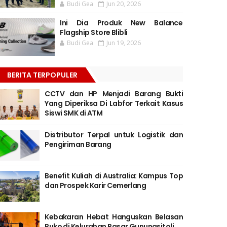
Budi Gea
Jun 20, 2026
Ini Dia Produk New Balance
Flagship Store Blibli
Budi Gea
Jun 19, 2026
BERITA TERPOPULER
CCTV dan HP Menjadi Barang Bukti
Yang Diperiksa Di Labfor Terkait Kasus
Siswi SMK di ATM
Distributor Terpal untuk Logistik dan
Pengiriman Barang
Benefit Kuliah di Australia: Kampus Top
dan Prospek Karir Cemerlang
Kebakaran Hebat Hanguskan Belasan
Ruko di Kelurahan Pasar Gunungsitoli