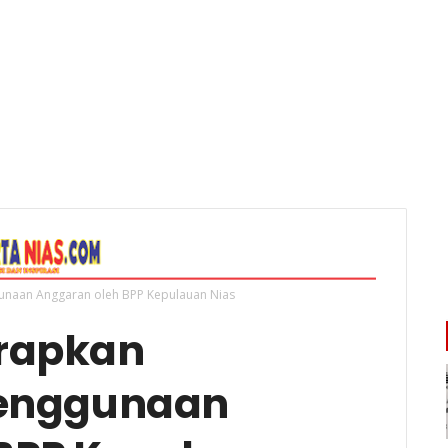
unaan Anggaran oleh BPP Kepulauan Nias
rapkan
Penggunaan