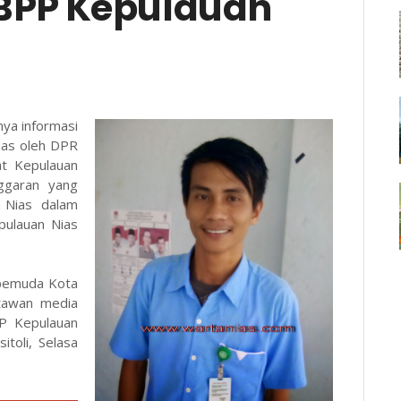
BPP Kepulauan
nya informasi
ias oleh DPR
at Kepulauan
ggaran yang
n Nias dalam
pulauan Nias
 pemuda Kota
tawan media
PP Kepulauan
toli, Selasa