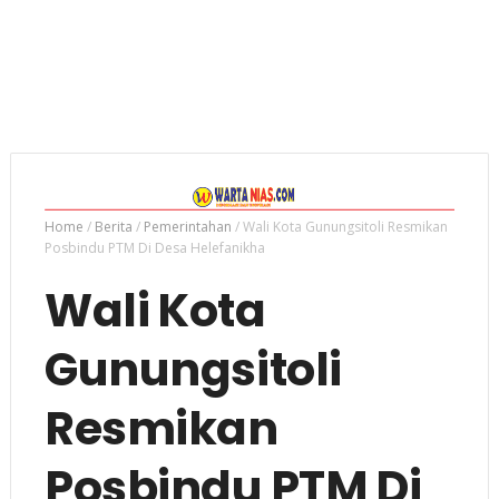
Home
/
Berita
/
Pemerintahan
/
Wali Kota Gunungsitoli Resmikan
Posbindu PTM Di Desa Helefanikha
Wali Kota
Gunungsitoli
Resmikan
Posbindu PTM Di