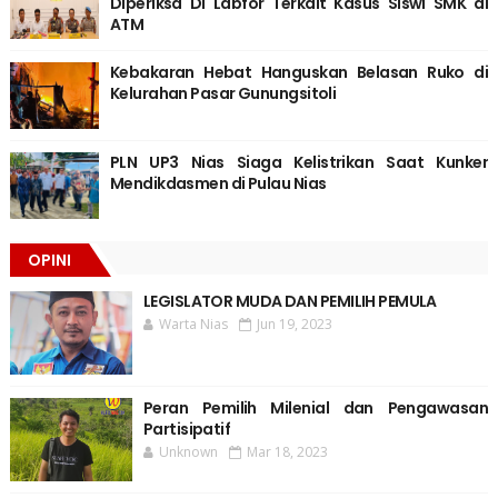
Diperiksa Di Labfor Terkait Kasus Siswi SMK di
ATM
Kebakaran Hebat Hanguskan Belasan Ruko di
Kelurahan Pasar Gunungsitoli
PLN UP3 Nias Siaga Kelistrikan Saat Kunker
Mendikdasmen di Pulau Nias
OPINI
LEGISLATOR MUDA DAN PEMILIH PEMULA
Warta Nias
Jun 19, 2023
Peran Pemilih Milenial dan Pengawasan
Partisipatif
Unknown
Mar 18, 2023