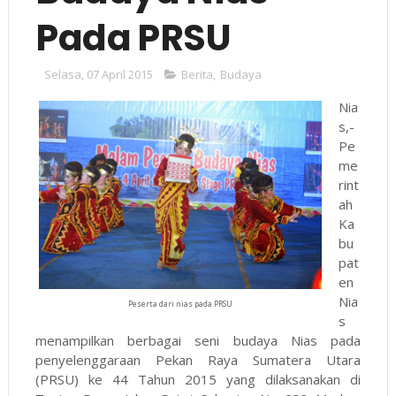
Pada PRSU
Selasa, 07 April 2015
Berita
,
Budaya
Nia
s,-
Pe
me
rint
ah
Ka
bu
pat
en
Nia
Peserta dari nias pada PRSU
s
menampilkan berbagai seni budaya Nias pada
penyelenggaraan Pekan Raya Sumatera Utara
(PRSU) ke 44 Tahun 2015 yang dilaksanakan di