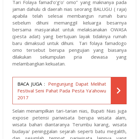
Tari Folaya famad’o’g’o’ omo’’ yang maknanya pada
jaman dahulu di daerah nias seorang BALUGU ( raja)
apabila telah selesai membangun rumah baru
sebelum dihuni memanggil keluarga besarnya
bersama masyarakat untuk melaksanakan OWASA
(pesta adat) yang bertujuan layak tidaknya rumah
baru dimaksud untuk dihuni. Tari folaya famadogo
omo tersebut berupa pengujian yang biasanya
dilakukan sekumpulan pria dewasa yang
melambangkan kekuatan.
BACA JUGA :
Pengunjung Dapat Melihat
Festival Seni Pahat Pada Pesta Ya'ahowu
2017
Selain menampilkan tari-tarian nias, Bupati Nias juga
expose petensi pariwisata berupa wisata alam,
wisata bahari diantaranya Terumbu karang, wisata
budaya/ peninggalan sejarah seperti batu megalith,
dan sejumlah tempat pariwisata lainnya yang