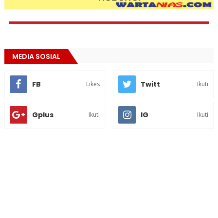
MEDIA SOSIAL
FB
Twitt
Likes
Ikuti
Gplus
IG
Ikuti
Ikuti