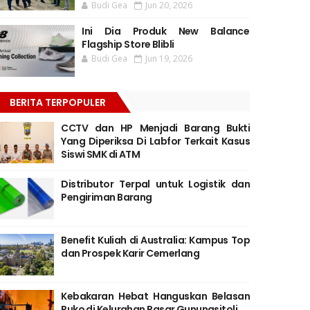
Budi Gea
Jun 20, 2026
Ini Dia Produk New Balance
Flagship Store Blibli
Budi Gea
Jun 19, 2026
BERITA TERPOPULER
CCTV dan HP Menjadi Barang Bukti
Yang Diperiksa Di Labfor Terkait Kasus
Siswi SMK di ATM
Distributor Terpal untuk Logistik dan
Pengiriman Barang
Benefit Kuliah di Australia: Kampus Top
dan Prospek Karir Cemerlang
Kebakaran Hebat Hanguskan Belasan
Ruko di Kelurahan Pasar Gunungsitoli