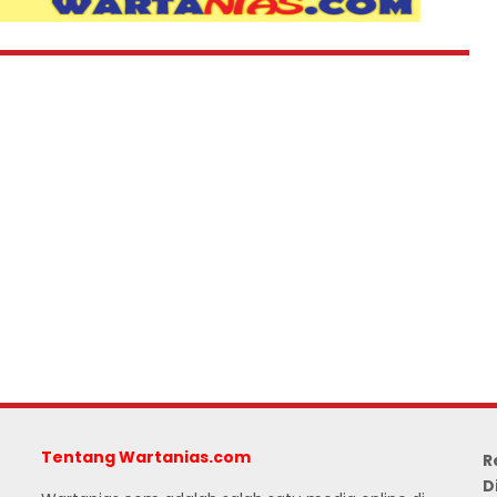
Tentang Wartanias.com
R
D