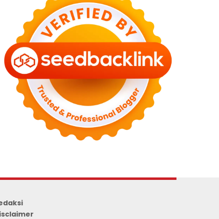
edaksi
isclaimer