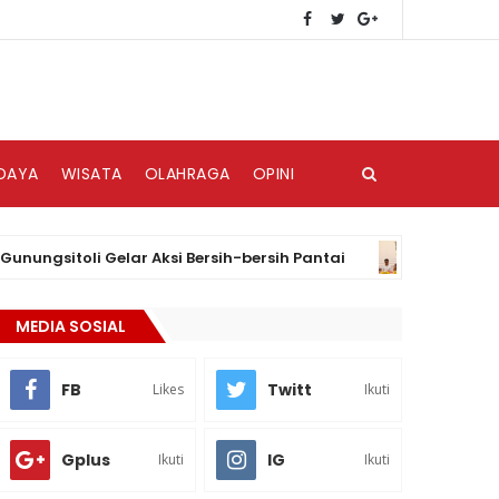
DAYA
WISATA
OLAHRAGA
OPINI
itoli Gelar Aksi Bersih-bersih Pantai
CCTV d
BERITA
MEDIA SOSIAL
FB
Twitt
Likes
Ikuti
Gplus
IG
Ikuti
Ikuti