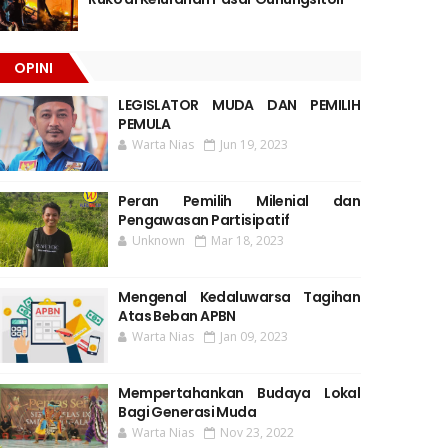
OPINI
LEGISLATOR MUDA DAN PEMILIH
PEMULA
Warta Nias
Jun 19, 2023
Peran Pemilih Milenial dan
Pengawasan Partisipatif
Unknown
Mar 18, 2023
Mengenal Kedaluwarsa Tagihan
Atas Beban APBN
Warta Nias
Jan 09, 2023
Mempertahankan Budaya Lokal
Bagi Generasi Muda
Warta Nias
Nov 23, 2022