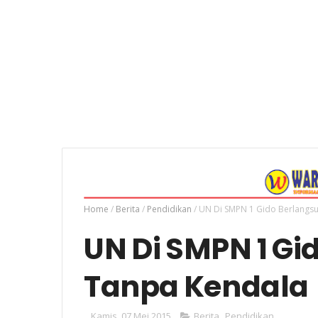
Home
/
Berita
/
Pendidikan
/
UN Di SMPN 1 Gido Berlangs
UN Di SMPN 1 Gi
Tanpa Kendala
Kamis, 07 Mei 2015
Berita
,
Pendidikan