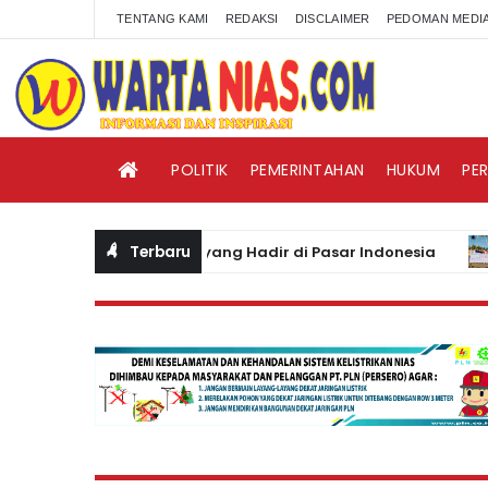
TENTANG KAMI
REDAKSI
DISCLAIMER
PEDOMAN MEDIA
POLITIK
PEMERINTAHAN
HUKUM
PE
Terbaru
Audio Wearable Baru yang Hadir di Pasar Indonesia
BE