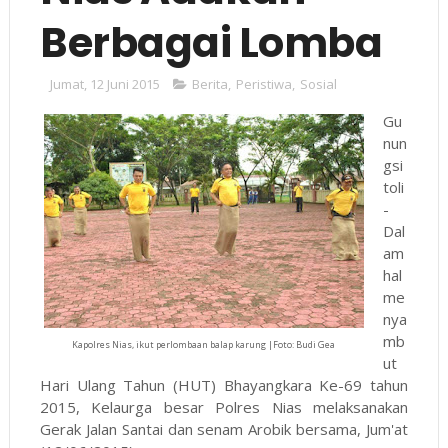
Berbagai Lomba
Jumat, 12 Juni 2015
Berita
,
Peristiwa
,
Sosial
Gu
nun
gsi
toli
-
Dal
am
hal
me
nya
mb
Kapolres Nias, ikut perlombaan balap karung |Foto: Budi Gea
ut
Hari Ulang Tahun (HUT) Bhayangkara Ke-69 tahun
2015, Kelaurga besar Polres Nias melaksanakan
Gerak Jalan Santai dan senam Arobik bersama, Jum'at