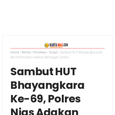
Home
/
Berita
/
Peristiwa
/
Sosial
/
Sambut HUT Bhayangkara Ke-
69, Polres Nias Adakan Berbagai Lomba
Sambut HUT
Bhayangkara
Ke-69, Polres
Nias Adakan