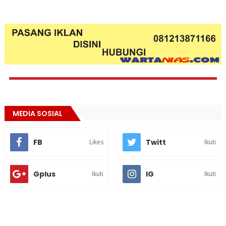
MEDIA SOSIAL
FB
Twitt
Likes
Ikuti
Gplus
IG
Ikuti
Ikuti