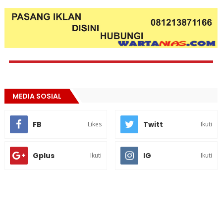
MEDIA SOSIAL
FB
Twitt
Likes
Ikuti
Gplus
IG
Ikuti
Ikuti