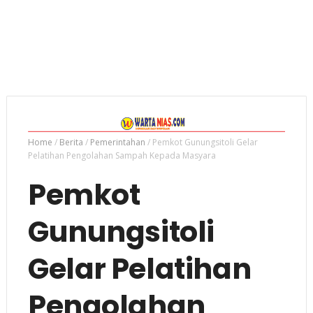
Home
/
Berita
/
Pemerintahan
/
Pemkot Gunungsitoli Gelar
Pelatihan Pengolahan Sampah Kepada Masyara
Pemkot
Gunungsitoli
Gelar Pelatihan
Pengolahan