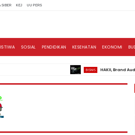
 SIBER
KEJ
UU PERS
RISTIWA
SOSIAL
PENDIDIKAN
KESEHATAN
EKONOMI
BU
HAKII, Brand Audio Wea
BISNIS