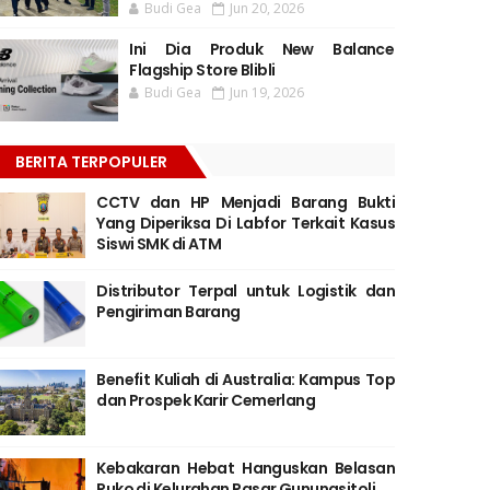
Budi Gea
Jun 20, 2026
Ini Dia Produk New Balance
Flagship Store Blibli
Budi Gea
Jun 19, 2026
BERITA TERPOPULER
CCTV dan HP Menjadi Barang Bukti
Yang Diperiksa Di Labfor Terkait Kasus
Siswi SMK di ATM
Distributor Terpal untuk Logistik dan
Pengiriman Barang
Benefit Kuliah di Australia: Kampus Top
dan Prospek Karir Cemerlang
Kebakaran Hebat Hanguskan Belasan
Ruko di Kelurahan Pasar Gunungsitoli