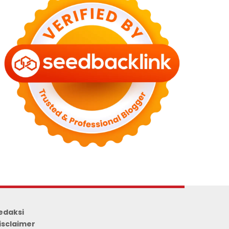
edaksi
isclaimer