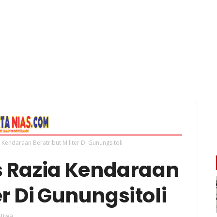
Kendaraan Beratribut Militer Di Gunungsitoli
s Razia Kendaraan
er Di Gunungsitoli
stiwa