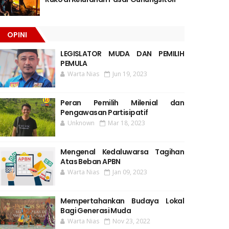
OPINI
LEGISLATOR MUDA DAN PEMILIH
PEMULA
Warta Nias
Jun 19, 2023
Peran Pemilih Milenial dan
Pengawasan Partisipatif
Unknown
Mar 18, 2023
Mengenal Kedaluwarsa Tagihan
Atas Beban APBN
Warta Nias
Jan 09, 2023
Mempertahankan Budaya Lokal
Bagi Generasi Muda
Warta Nias
Nov 23, 2022