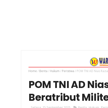
Home
/
Berita
/
Hukum
/
Peristiwa
/
POM TNI AD Nias Razia 
POM TNI AD Nia
Beratribut Milit
Selasa, 15 September 2015
Berita
,
Hukum
,
Peri