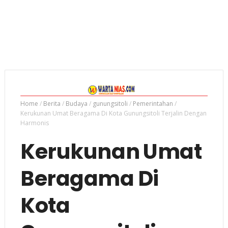
Home
/
Berita
/
Budaya
/
gunungsitoli
/
Pemerintahan
/
Kerukunan Umat Beragama Di Kota Gunungsitoli Terjalin Dengan
Harmonis
Kerukunan Umat
Beragama Di
Kota