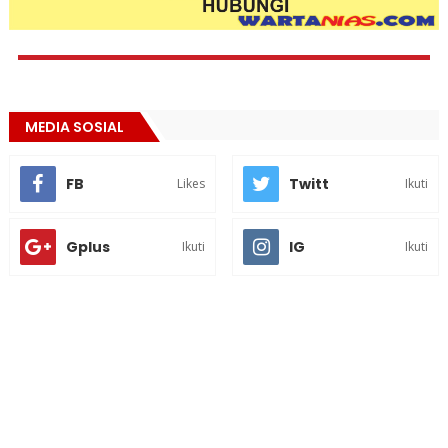
MEDIA SOSIAL
FB
Twitt
Likes
Ikuti
Gplus
IG
Ikuti
Ikuti