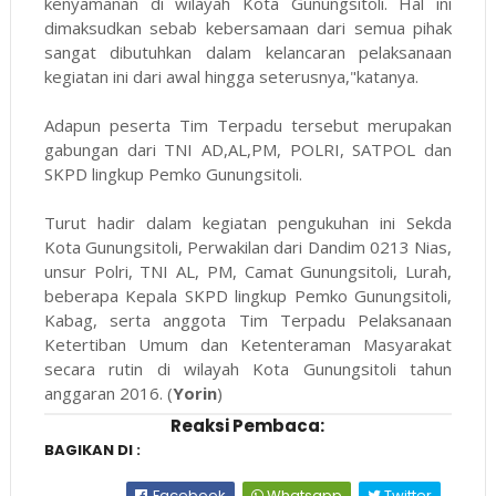
kenyamanan di wilayah Kota Gunungsitoli. Hal ini
dimaksudkan sebab kebersamaan dari semua pihak
sangat dibutuhkan dalam kelancaran pelaksanaan
kegiatan ini dari awal hingga seterusnya,"katanya.
Adapun peserta Tim Terpadu tersebut merupakan
gabungan dari TNI AD,AL,PM, POLRI, SATPOL dan
SKPD lingkup Pemko Gunungsitoli.
Turut hadir dalam kegiatan pengukuhan ini Sekda
Kota Gunungsitoli, Perwakilan dari Dandim 0213 Nias,
unsur Polri, TNI AL, PM, Camat Gunungsitoli, Lurah,
beberapa Kepala SKPD lingkup Pemko Gunungsitoli,
Kabag, serta anggota Tim Terpadu Pelaksanaan
Ketertiban Umum dan Ketenteraman Masyarakat
secara rutin di wilayah Kota Gunungsitoli tahun
anggaran 2016. (
Yorin
)
Reaksi Pembaca:
BAGIKAN DI :
Facebook
Whatsapp
Twitter