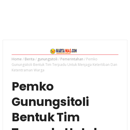
Home
/
Berita
/
gunungsitoli
/
Pemerintahan
/
Pemko
Gunungsitoli Bentuk Tim Terpadu Untuk Menjaga Ketertiban Dan
Ketentraman Warga
Pemko
Gunungsitoli
Bentuk Tim