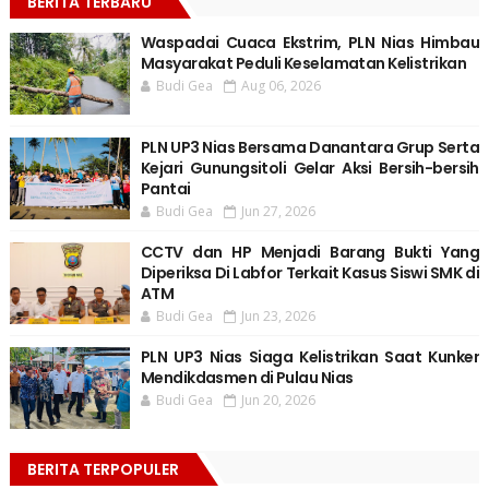
BERITA TERBARU
Waspadai Cuaca Ekstrim, PLN Nias Himbau
Masyarakat Peduli Keselamatan Kelistrikan
Budi Gea
Aug 06, 2026
PLN UP3 Nias Bersama Danantara Grup Serta
Kejari Gunungsitoli Gelar Aksi Bersih-bersih
Pantai
Budi Gea
Jun 27, 2026
CCTV dan HP Menjadi Barang Bukti Yang
Diperiksa Di Labfor Terkait Kasus Siswi SMK di
ATM
Budi Gea
Jun 23, 2026
PLN UP3 Nias Siaga Kelistrikan Saat Kunker
Mendikdasmen di Pulau Nias
Budi Gea
Jun 20, 2026
BERITA TERPOPULER