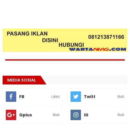
MEDIA SOSIAL
FB
Twitt
Likes
Ikuti
Gplus
IG
Ikuti
Ikuti