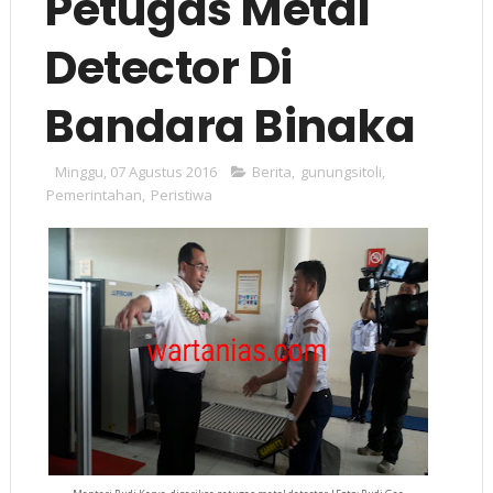
Petugas Metal
Detector Di
Bandara Binaka
Minggu, 07 Agustus 2016
Berita
,
gunungsitoli
,
Pemerintahan
,
Peristiwa