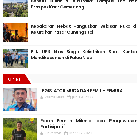
Benefit Kuliah di Australia: Kampus Top dan
Prospek Karir Cemerlang
Kebakaran Hebat Hanguskan Belasan Ruko di
Kelurahan Pasar Gunungsitoli
PLN UP3 Nias Siaga Kelistrikan Saat Kunker
Mendikdasmen di Pulau Nias
OPINI
LEGISLATOR MUDA DAN PEMILIH PEMULA
Warta Nias
Jun 19, 2023
Peran Pemilih Milenial dan Pengawasan
Partisipatif
Unknown
Mar 18, 2023