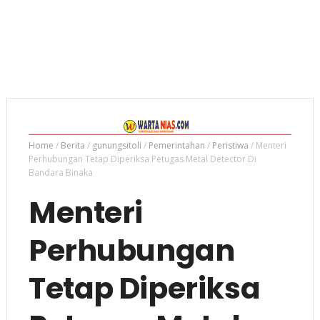
Home
/
Berita
/
gunungsitoli
/
Pemerintahan
/
Peristiwa
/
Menteri
Perhubungan Tetap Diperiksa Petugas Metal Detector Di
Bandara Binaka
Menteri
Perhubungan
Tetap Diperiksa