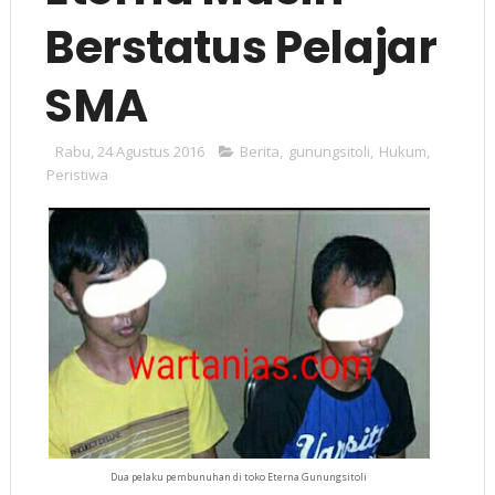
Berstatus Pelajar
SMA
Rabu, 24 Agustus 2016
Berita
,
gunungsitoli
,
Hukum
,
Peristiwa
Dua pelaku pembunuhan di toko Eterna Gunungsitoli