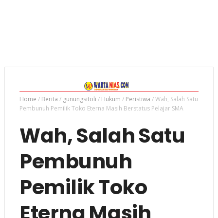
Home
/
Berita
/
gunungsitoli
/
Hukum
/
Peristiwa
/
Wah, Salah Satu
Pembunuh Pemilik Toko Eterna Masih Berstatus Pelajar SMA
Wah, Salah Satu
Pembunuh
Pemilik Toko
Eterna Masih