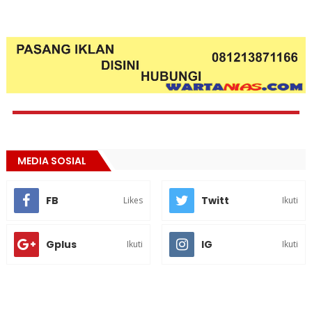
MEDIA SOSIAL
FB
Twitt
Likes
Ikuti
Gplus
IG
Ikuti
Ikuti