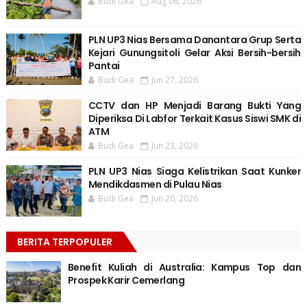
Budi Gea
Aug 06, 2026
PLN UP3 Nias Bersama Danantara Grup Serta
Kejari Gunungsitoli Gelar Aksi Bersih-bersih
Pantai
Budi Gea
Jun 27, 2026
CCTV dan HP Menjadi Barang Bukti Yang
Diperiksa Di Labfor Terkait Kasus Siswi SMK di
ATM
Budi Gea
Jun 23, 2026
PLN UP3 Nias Siaga Kelistrikan Saat Kunker
Mendikdasmen di Pulau Nias
Budi Gea
Jun 20, 2026
BERITA TERPOPULER
Benefit Kuliah di Australia: Kampus Top dan
Prospek Karir Cemerlang