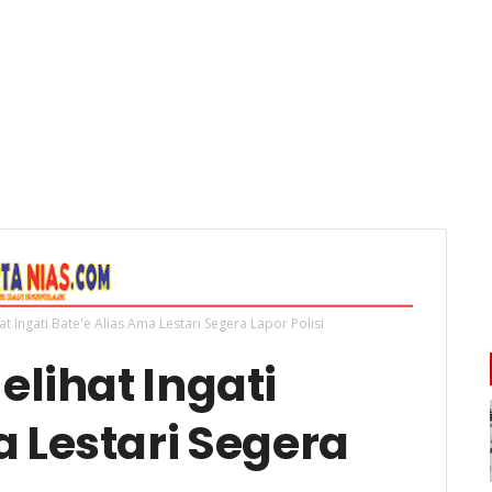
t Ingati Bate'e Alias Ama Lestari Segera Lapor Polisi
elihat Ingati
a Lestari Segera