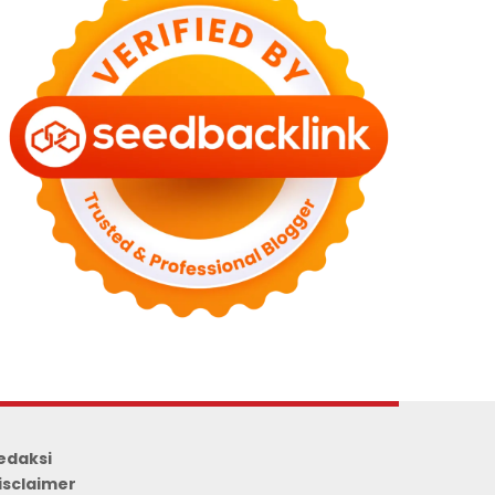
edaksi
isclaimer