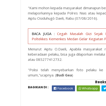
"Kami mohon kepada masyarakat dimanapun ber
melaporkannya kepada Polres Nias atau kepad
Aiptu Osiduhugò Daeli, Rabu (07/08/2016).
BACA JUGA :
Cegah Masalah Gizi Sejak D
Poltekkes Kemenkes Medan Gelar Kegiatan 
Menurut Aiptu O.Daeli, Apabila masyarakat 
keberadaan pelaku, bisa juga dilaporkan mel
atau 085277412732.
"Polisi telah menyebarkan foto pelaku ke 
umum,"ucapnya. (
Budi Gea
)
Reaks
BAGIKAN DI :
Facebook
Whatsapp