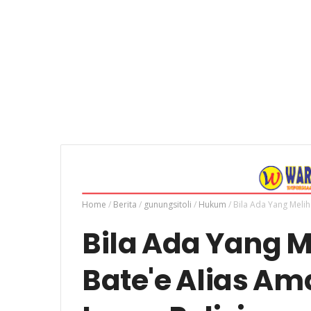
Home
/
Berita
/
gunungsitoli
/
Hukum
/
Bila Ada Yang Meliha
Bila Ada Yang M
Bate'e Alias Am