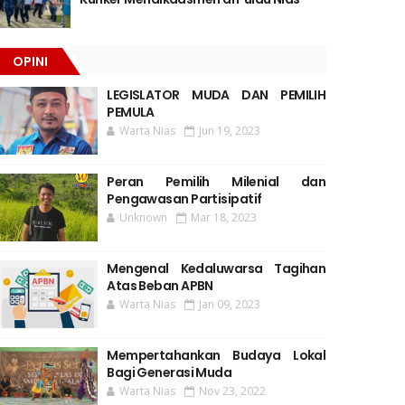
OPINI
LEGISLATOR MUDA DAN PEMILIH
PEMULA
Warta Nias
Jun 19, 2023
Peran Pemilih Milenial dan
Pengawasan Partisipatif
Unknown
Mar 18, 2023
Mengenal Kedaluwarsa Tagihan
Atas Beban APBN
Warta Nias
Jan 09, 2023
Mempertahankan Budaya Lokal
Bagi Generasi Muda
Warta Nias
Nov 23, 2022