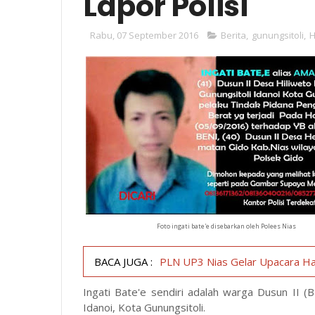
Lapor Polisi
Rabu, 07 September 2016
Berita
,
gunungsitoli
,
Foto ingati bate'e disebarkan oleh Polees Nias
BACA JUGA :
PLN UP3 Nias Gelar Upacara Ha
Ingati Bate'e sendiri adalah warga Dusun II (
Idanoi, Kota Gunungsitoli.