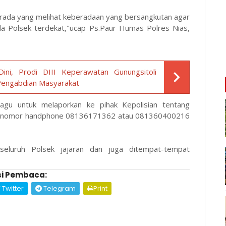
ada yang melihat keberadaan yang bersangkutan agar
a Polsek terdekat,"ucap Ps.Paur Humas Polres Nias,
ini, Prodi DIII Keperawatan Gunungsitoli
Pengabdian Masyarakat
ragu untuk melaporkan ke pihak Kepolisian tentang
alui nomor handphone 08136171362 atau 081360400216
seluruh Polsek jajaran dan juga ditempat-tempat
i Pembaca:
Twitter
Telegram
Print