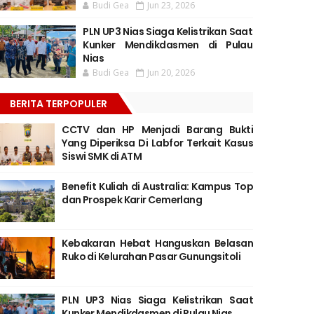
Budi Gea
Jun 23, 2026
PLN UP3 Nias Siaga Kelistrikan Saat
Kunker Mendikdasmen di Pulau
Nias
Budi Gea
Jun 20, 2026
BERITA TERPOPULER
CCTV dan HP Menjadi Barang Bukti
Yang Diperiksa Di Labfor Terkait Kasus
Siswi SMK di ATM
Benefit Kuliah di Australia: Kampus Top
dan Prospek Karir Cemerlang
Kebakaran Hebat Hanguskan Belasan
Ruko di Kelurahan Pasar Gunungsitoli
PLN UP3 Nias Siaga Kelistrikan Saat
Kunker Mendikdasmen di Pulau Nias