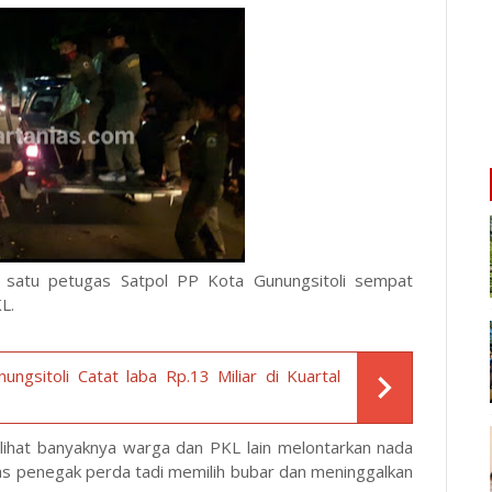
ah satu petugas Satpol PP Kota Gunungsitoli sempat
L.
ngsitoli Catat laba Rp.13 Miliar di Kuartal
elihat banyaknya warga dan PKL lain melontarkan nada
as penegak perda tadi memilih bubar dan meninggalkan