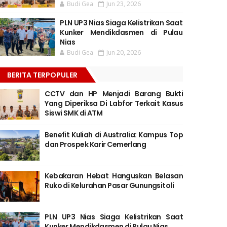
Budi Gea
Jun 23, 2026
PLN UP3 Nias Siaga Kelistrikan Saat
Kunker Mendikdasmen di Pulau
Nias
Budi Gea
Jun 20, 2026
BERITA TERPOPULER
CCTV dan HP Menjadi Barang Bukti
Yang Diperiksa Di Labfor Terkait Kasus
Siswi SMK di ATM
Benefit Kuliah di Australia: Kampus Top
dan Prospek Karir Cemerlang
Kebakaran Hebat Hanguskan Belasan
Ruko di Kelurahan Pasar Gunungsitoli
PLN UP3 Nias Siaga Kelistrikan Saat
Kunker Mendikdasmen di Pulau Nias