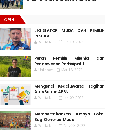
OPINI
LEGISLATOR MUDA DAN PEMILIH
PEMULA
Warta Nias
Jun 19, 2023
Peran Pemilih Milenial dan
Pengawasan Partisipatif
Unknown
Mar 18, 2023
Mengenal Kedaluwarsa Tagihan
Atas Beban APBN
Warta Nias
Jan 09, 2023
Mempertahankan Budaya Lokal
Bagi Generasi Muda
Warta Nias
Nov 23, 2022