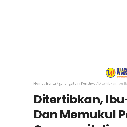
Home
/
Berita
/
gunungsitoli
/
Peristiwa
/
Ditertibkan, Ibu-
Ditertibkan, Ib
Dan Memukul Pe