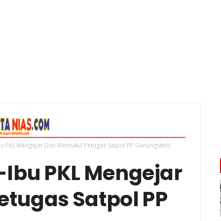
Ibu PKL Mengejar Dan Memukul Petugas Satpol PP Gunungsitoli
u-Ibu PKL Mengejar
tugas Satpol PP