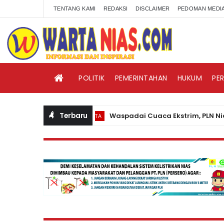
TENTANG KAMI
REDAKSI
DISCLAIMER
PEDOMAN MEDIA
POLITIK
PEMERINTAHAN
HUKUM
PE
Terbaru
Waspadai Cuaca Ekstrim, PLN Nias Him
BERITA