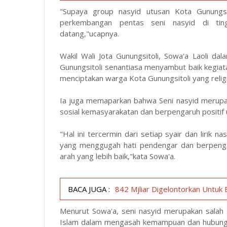
"Supaya group nasyid utusan Kota Gunungsi
perkembangan pentas seni nasyid di ti
datang,"ucapnya.
Wakil Wali Jota Gunungsitoli, Sowa'a Laoli 
Gunungsitoli senantiasa menyambut baik kegiata
menciptakan warga Kota Gunungsitoli yang religi
Ia juga memaparkan bahwa Seni nasyid merup
sosial kemasyarakatan dan berpengaruh positif 
"Hal ini tercermin dari setiap syair dan lirik n
yang menggugah hati pendengar dan berpengaru
arah yang lebih baik,"kata Sowa'a.
BACA JUGA :
842 Mjliar Digelontorkan Untuk
Menurut Sowa'a, seni nasyid merupakan sala
Islam dalam mengasah kemampuan dan hubungan 