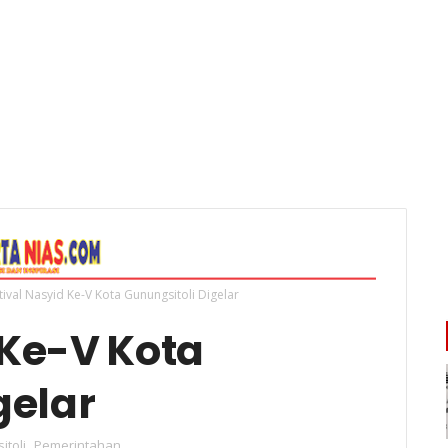
tival Nasyid Ke-V Kota Gunungsitoli Digelar
 Ke-V Kota
gelar
itoli
,
Pemerintahan