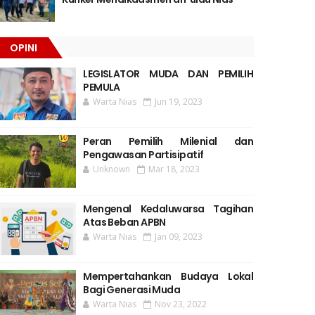
OPINI
LEGISLATOR MUDA DAN PEMILIH
PEMULA
Warta Nias
Jun 19, 2023
Peran Pemilih Milenial dan
Pengawasan Partisipatif
Unknown
Mar 18, 2023
Mengenal Kedaluwarsa Tagihan
Atas Beban APBN
Warta Nias
Jan 09, 2023
Mempertahankan Budaya Lokal
Bagi Generasi Muda
Warta Nias
Nov 23, 2022