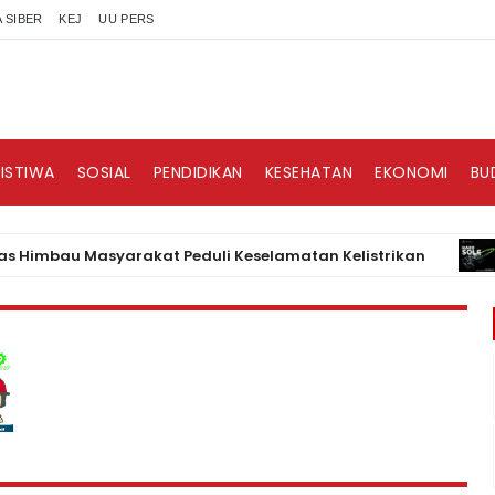
 SIBER
KEJ
UU PERS
RISTIWA
SOSIAL
PENDIDIKAN
KESEHATAN
EKONOMI
BU
bau Masyarakat Peduli Keselamatan Kelistrikan
BISNI