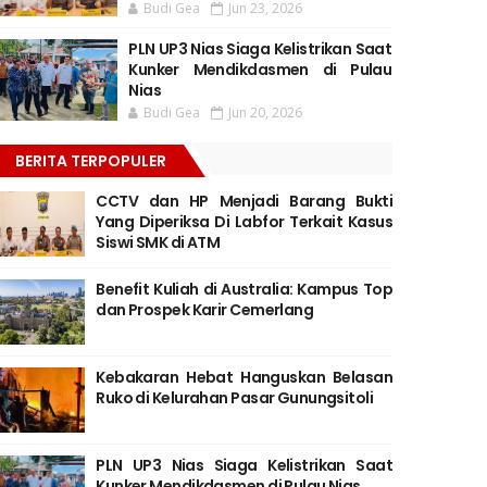
Budi Gea
Jun 23, 2026
PLN UP3 Nias Siaga Kelistrikan Saat
Kunker Mendikdasmen di Pulau
Nias
Budi Gea
Jun 20, 2026
BERITA TERPOPULER
CCTV dan HP Menjadi Barang Bukti
Yang Diperiksa Di Labfor Terkait Kasus
Siswi SMK di ATM
Benefit Kuliah di Australia: Kampus Top
dan Prospek Karir Cemerlang
Kebakaran Hebat Hanguskan Belasan
Ruko di Kelurahan Pasar Gunungsitoli
PLN UP3 Nias Siaga Kelistrikan Saat
Kunker Mendikdasmen di Pulau Nias