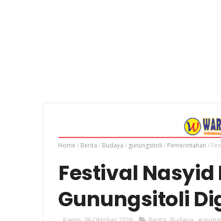
Home
/
Berita
/
Budaya
/
gunungsitoli
/
Pemerintahan
/
Fes
Festival Nasyid
Gunungsitoli Di
Kamis, 06 Oktober 2016
Berita
,
Budaya
,
gunungs