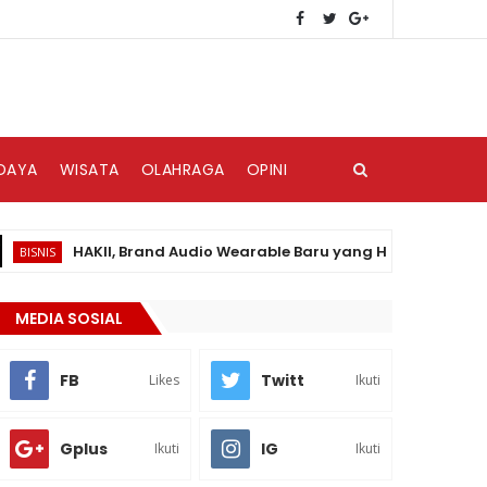
DAYA
WISATA
OLAHRAGA
OPINI
HAKII, Brand Audio Wearable Baru yang Hadir di Pasar Indone
S
MEDIA SOSIAL
FB
Twitt
Likes
Ikuti
Gplus
IG
Ikuti
Ikuti