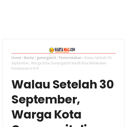
Home
/
Berita
/
gunungsitoli
/
Pemerintahan
/
Walau Setelah 30
September, Warga Kota Gunungsitoli Masih Bisa Melakukan
Perekaman E-KTP
Walau Setelah 30
September,
Warga Kota