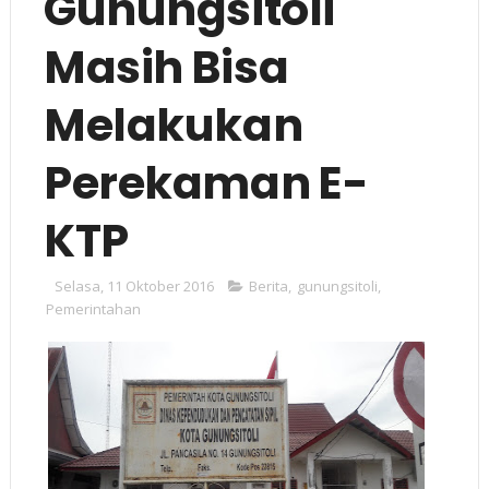
Gunungsitoli
Masih Bisa
Melakukan
Perekaman E-
KTP
Selasa, 11 Oktober 2016
Berita
,
gunungsitoli
,
Pemerintahan