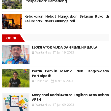
Prospek Karir Cemerlang
Kebakaran Hebat Hanguskan Belasan Ruko di
Kelurahan Pasar Gunungsitoli
OPINI
LEGISLATOR MUDA DAN PEMILIH PEMULA
Warta Nias
Jun 19, 2023
Peran Pemilih Milenial dan Pengawasan
Partisipatif
Unknown
Mar 18, 2023
Mengenal Kedaluwarsa Tagihan Atas Beban
APBN
Warta Nias
Jan 09, 2023