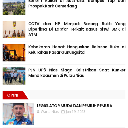
Benefit Kuliah di Australia: Kampus Top dan
Prospek Karir Cemerlang
CCTV dan HP Menjadi Barang Bukti Yang
Diperiksa Di Labfor Terkait Kasus Siswi SMK di
ATM
Kebakaran Hebat Hanguskan Belasan Ruko di
Kelurahan Pasar Gunungsitoli
PLN UP3 Nias Siaga Kelistrikan Saat Kunker
Mendikdasmen di Pulau Nias
OPINI
LEGISLATOR MUDA DAN PEMILIH PEMULA
Warta Nias
Jun 19, 2023