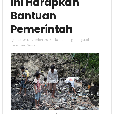
Ini Harapkan
Bantuan
Pemerintah
Jumat, 04 November 2016
Berita
,
gunungsitoli
,
Peristiwa
,
Sosial