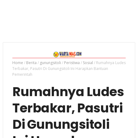
Home
/
Berita
/
gunungsitoli
/
Peristiwa
/
Sosial
/
Rumahnya Ludes
Terbakar, Pasutri Di Gunungsitoli Ini Harapkan Bantuan
Pemerintah
Rumahnya Ludes
Terbakar, Pasutri
Di Gunungsitoli