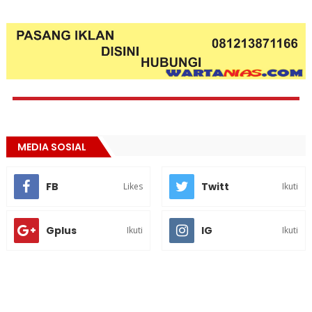
MEDIA SOSIAL
FB
Twitt
Likes
Ikuti
Gplus
IG
Ikuti
Ikuti