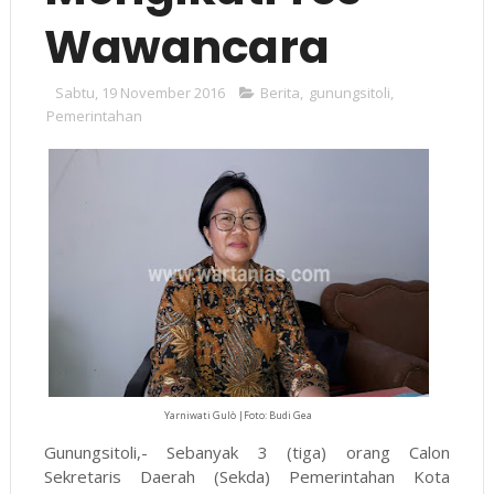
Wawancara
Sabtu, 19 November 2016
Berita
,
gunungsitoli
,
Pemerintahan
Yarniwati Gulò |Foto: Budi Gea
Gunungsitoli,- Sebanyak 3 (tiga) orang Calon
Sekretaris Daerah (Sekda) Pemerintahan Kota