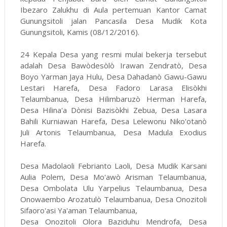
Ibezaro Zalukhu di Aula pertemuan Kantor Camat
Gunungsitoli jalan Pancasila Desa Mudik Kota
Gunungsitoli, Kamis (08/12/2016).
24 Kepala Desa yang resmi mulai bekerja tersebut
adalah Desa Bawòdesòlò Irawan Zendratò, Desa
Boyo Yarman Jaya Hulu, Desa Dahadanò Gawu-Gawu
Lestari Harefa, Desa Fadoro Larasa Elisòkhi
Telaumbanua, Desa Hilimbaruzò Herman Harefa,
Desa Hilina'a Dònisi Bazisòkhi Zebua, Desa Lasara
Bahili Kurniawan Harefa, Desa Lelewonu Niko'otanò
Juli Artonis Telaumbanua, Desa Madula Exodius
Harefa.
Desa Madolaoli Febrianto Laoli, Desa Mudik Karsani
Aulia Polem, Desa Mo'awò Arisman Telaumbanua,
Desa Ombolata Ulu Yarpelius Telaumbanua, Desa
Onowaembo Arozatulò Telaumbanua, Desa Onozitoli
Sifaoro'asi Ya'aman Telaumbanua,
Desa Onozitoli Olora Baziduhu Mendrofa, Desa