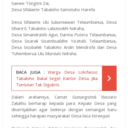
Saewe Tòngòni Zai,
Desa Sifalaete Tabaloho Samotuho Harefa.
Desa Sifalaete Ulu Sukurniawan Telaumbanua, Desa
Sihare'ò Tabaloho Lalazisokhi Ndraha,
Desa Simandraòlò Agus Darma Putera Telaumbanua,
Desa Sisarali Sisambualahe Ya'atulò Telaumbanua,
Desa Sisobahili Tabaloho Ardin Mendrofa dan Desa
Tuhemberua Ulu Murniati Ndraha.
BACA JUGA :
Warga Desa Lolofaoso
Tabaloho Bakal Segel Kantor Desa Jika
Tuntutan Tak Digubris
Dalam arahannya, Camat Gunungsitoli Ibezaro
Zalukhu berharap kepada para Kepala Desa yang
disertijabkan agar bekerja dengan semangat baru
sehingga harapan masyarakat Desa bisa terwujud.