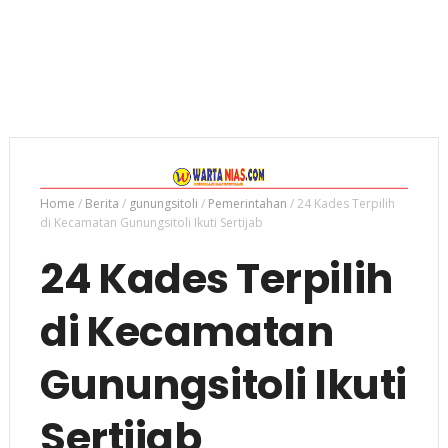
Home
/
Berita
/
gunungsitoli
/
Pemerintahan
/
24 Kades Terpilih
di Kecamatan Gunungsitoli Ikuti Sertijab
24 Kades Terpilih
di Kecamatan
Gunungsitoli Ikuti
Sertijab