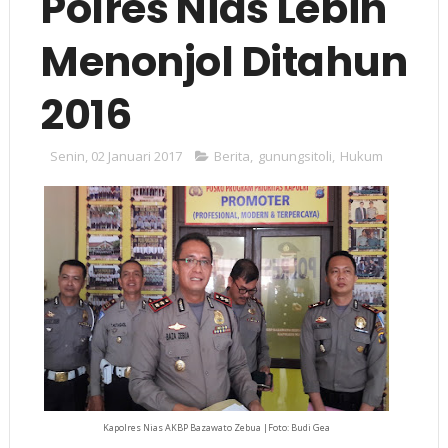
Polres Nias Lebih
Menonjol Ditahun
2016
Senin, 02 Januari 2017
Berita
,
gunungsitoli
,
Hukum
Kapolres Nias AKBP Bazawato Zebua |Foto: Budi Gea