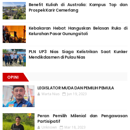
Benefit Kuliah di Australia: Kampus Top dan
Prospek Karir Cemerlang
Kebakaran Hebat Hanguskan Belasan Ruko di
Kelurahan Pasar Gunungsitoli
PLN UP3 Nias Siaga Kelistrikan Saat Kunker
Mendikdasmen di Pulau Nias
OPINI
LEGISLATOR MUDA DAN PEMILIH PEMULA
Warta Nias
Jun 19, 2023
Peran Pemilih Milenial dan Pengawasan
Partisipatif
Unknown
Mar 18, 2023