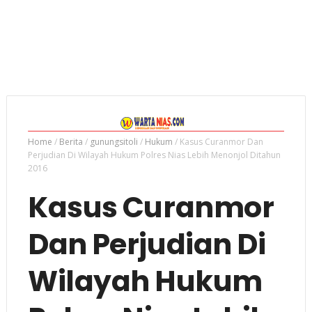
Home
/
Berita
/
gunungsitoli
/
Hukum
/
Kasus Curanmor Dan
Perjudian Di Wilayah Hukum Polres Nias Lebih Menonjol Ditahun
2016
Kasus Curanmor
Dan Perjudian Di
Wilayah Hukum