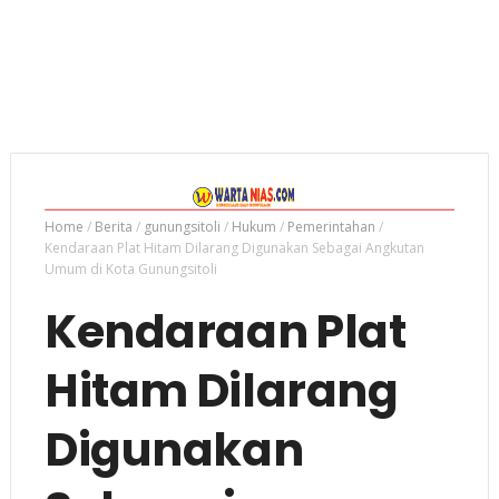
Home
/
Berita
/
gunungsitoli
/
Hukum
/
Pemerintahan
/
Kendaraan Plat Hitam Dilarang Digunakan Sebagai Angkutan
Umum di Kota Gunungsitoli
Kendaraan Plat
Hitam Dilarang
Digunakan