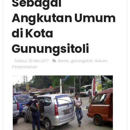
Sebagai
Angkutan Umum
di Kota
Gunungsitoli
Selasa, 02 Mei 2017
Berita
,
gunungsitoli
,
Hukum
,
Pemerintahan