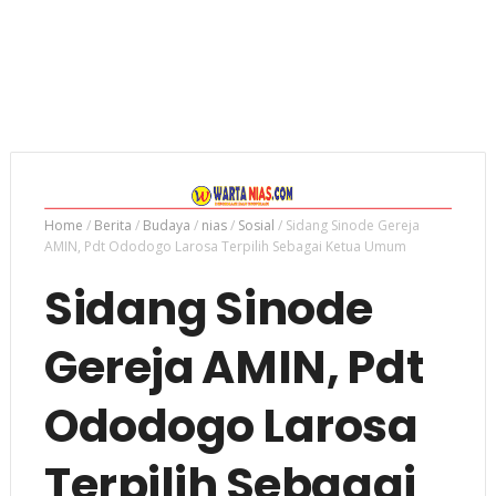
Home
/
Berita
/
Budaya
/
nias
/
Sosial
/
Sidang Sinode Gereja
AMIN, Pdt Ododogo Larosa Terpilih Sebagai Ketua Umum
Sidang Sinode
Gereja AMIN, Pdt
Ododogo Larosa
Terpilih Sebagai