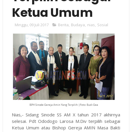
Ketua Umum
Minggu, 09 Juli 2017
Berita
,
Budaya
,
nias
,
Sosial
BPH Sinode Gereja Amin Yang Terpilih |Foto: Budi Gea
Nias,- Sidang Sinode SS AM X tahun 2017 akhirnya
selesai. Pdt Ododogo Larosa M.Div terpilih sebagai
Ketua Umum atau Bishop Gereja AMIN Masa Bakti