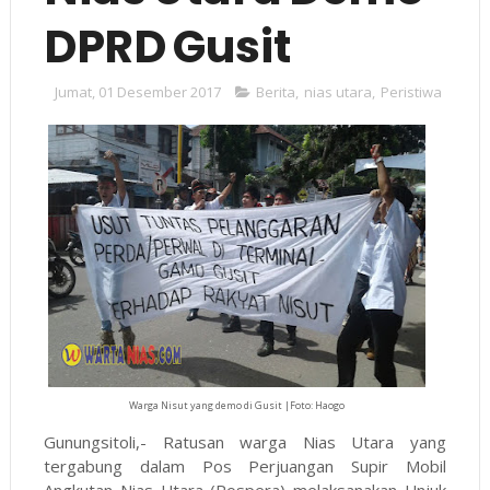
DPRD Gusit
Jumat, 01 Desember 2017
Berita
,
nias utara
,
Peristiwa
Warga Nisut yang demo di Gusit |Foto: Haogo
Gunungsitoli,- Ratusan warga Nias Utara yang
tergabung dalam Pos Perjuangan Supir Mobil