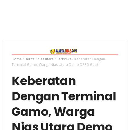
Home
/
Berita
/
nias utara
/
Peristiwa
/
Keberatan Dengan
Terminal Gamo, Warga Nias Utara Demo DPRD Gusit
Keberatan
Dengan Terminal
Gamo, Warga
Nias Utara Demo