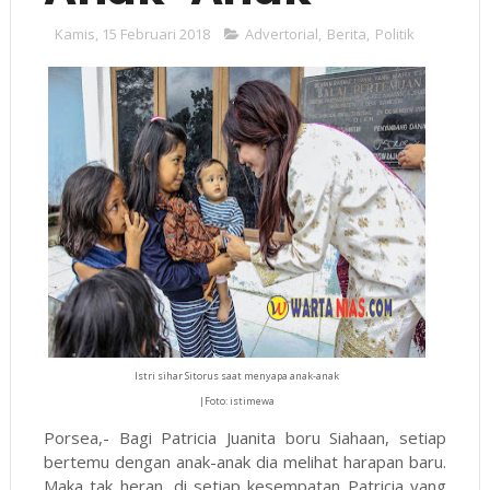
Kamis, 15 Februari 2018
Advertorial
,
Berita
,
Politik
Istri sihar Sitorus saat menyapa anak-anak
|Foto: istimewa
Porsea,- Bagi Patricia Juanita boru Siahaan, setiap
bertemu dengan anak-anak dia melihat harapan baru.
Maka tak heran, di setiap kesempatan Patricia yang