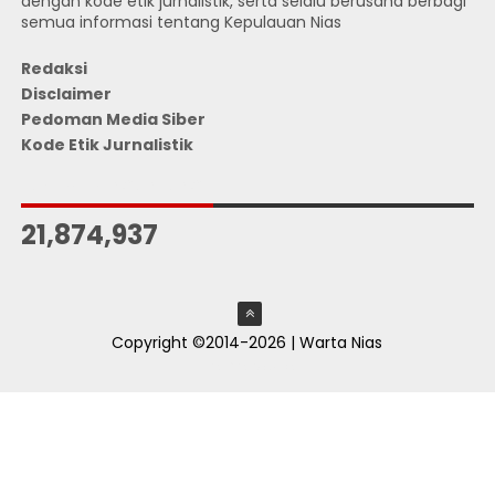
dengan kode etik jurnalistik, serta selalu berusaha berbagi
semua informasi tentang Kepulauan Nias
Redaksi
Disclaimer
Pedoman Media Siber
Kode Etik Jurnalistik
JUMLAH PENGUNJUNG
21,874,937
Copyright ©2014-2026 | Warta Nias
ThemeXpose