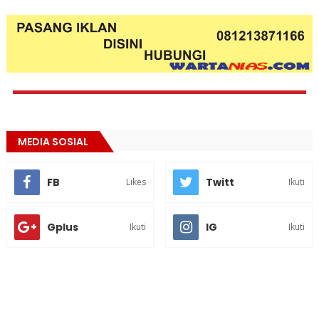
MEDIA SOSIAL
FB
Twitt
Likes
Ikuti
Gplus
IG
Ikuti
Ikuti