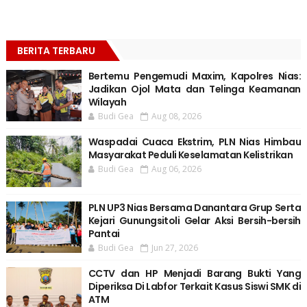
BERITA TERBARU
Bertemu Pengemudi Maxim, Kapolres Nias:
Jadikan Ojol Mata dan Telinga Keamanan
Wilayah
Budi Gea
Aug 08, 2026
Waspadai Cuaca Ekstrim, PLN Nias Himbau
Masyarakat Peduli Keselamatan Kelistrikan
Budi Gea
Aug 06, 2026
PLN UP3 Nias Bersama Danantara Grup Serta
Kejari Gunungsitoli Gelar Aksi Bersih-bersih
Pantai
Budi Gea
Jun 27, 2026
CCTV dan HP Menjadi Barang Bukti Yang
Diperiksa Di Labfor Terkait Kasus Siswi SMK di
ATM