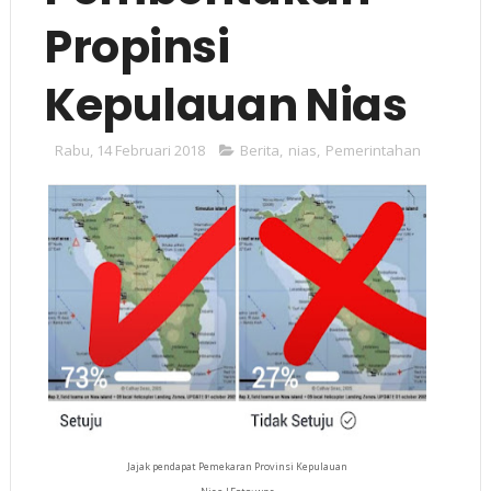
Propinsi
Kepulauan Nias
Rabu, 14 Februari 2018
Berita
,
nias
,
Pemerintahan
Jajak pendapat Pemekaran Provinsi Kepulauan