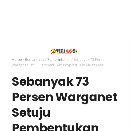
Home
/
Berita
/
nias
/
Pemerintahan
/
Sebanyak 73 Persen
Warganet Setuju Pembentukan Propinsi Kepulauan Nias
Sebanyak 73
Persen Warganet
Setuju
Pembentukan