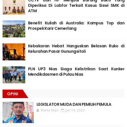
CCTV dan HP Menjadi Barang Bukti Yang
Diperiksa Di Labfor Terkait Kasus Siswi SMK di
ATM
Benefit Kuliah di Australia: Kampus Top dan
Prospek Karir Cemerlang
Kebakaran Hebat Hanguskan Belasan Ruko di
Kelurahan Pasar Gunungsitoli
PLN UP3 Nias Siaga Kelistrikan Saat Kunker
Mendikdasmen di Pulau Nias
OPINI
LEGISLATOR MUDA DAN PEMILIH PEMULA
Warta Nias
Jun 19, 2023