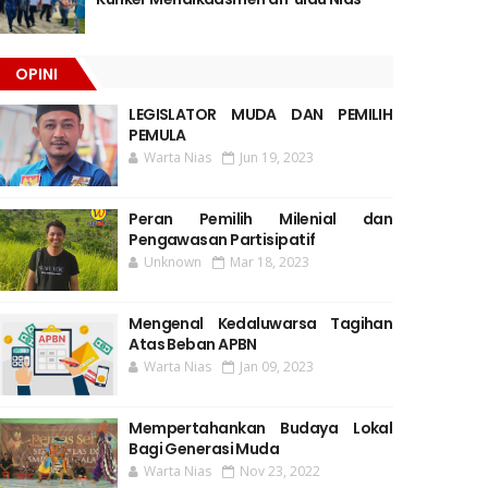
OPINI
LEGISLATOR MUDA DAN PEMILIH
PEMULA
Warta Nias
Jun 19, 2023
Peran Pemilih Milenial dan
Pengawasan Partisipatif
Unknown
Mar 18, 2023
Mengenal Kedaluwarsa Tagihan
Atas Beban APBN
Warta Nias
Jan 09, 2023
Mempertahankan Budaya Lokal
Bagi Generasi Muda
Warta Nias
Nov 23, 2022