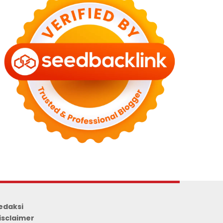
edaksi
isclaimer