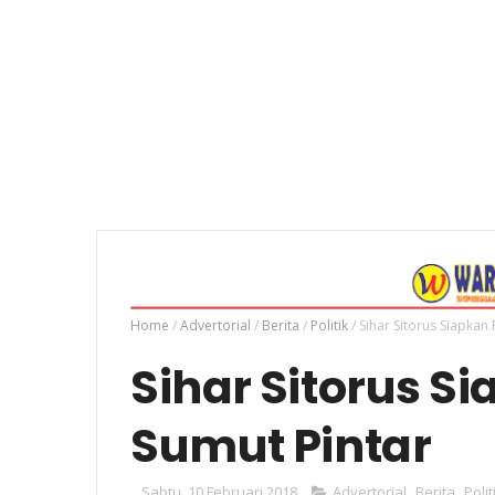
Home
/
Advertorial
/
Berita
/
Politik
/
Sihar Sitorus Siapkan
Sihar Sitorus S
Sumut Pintar
Sabtu, 10 Februari 2018
Advertorial
,
Berita
,
Polit