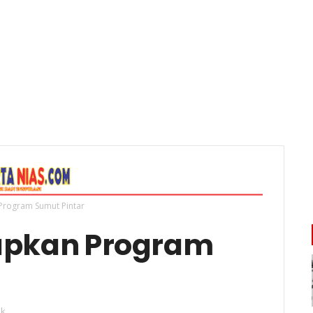
 Program Sumut Pintar
iapkan Program
ik