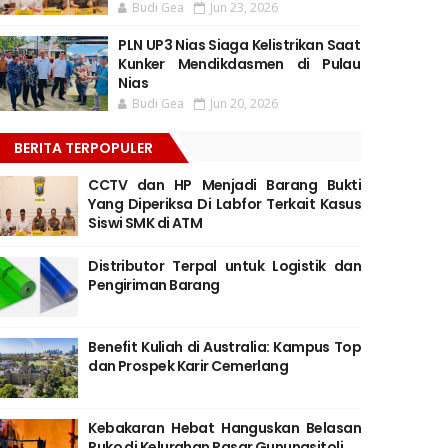
Budi Gea
Jun 23, 2026
PLN UP3 Nias Siaga Kelistrikan Saat
Kunker Mendikdasmen di Pulau
Nias
Budi Gea
Jun 20, 2026
BERITA TERPOPULER
CCTV dan HP Menjadi Barang Bukti
Yang Diperiksa Di Labfor Terkait Kasus
Siswi SMK di ATM
Distributor Terpal untuk Logistik dan
Pengiriman Barang
Benefit Kuliah di Australia: Kampus Top
dan Prospek Karir Cemerlang
Kebakaran Hebat Hanguskan Belasan
Ruko di Kelurahan Pasar Gunungsitoli