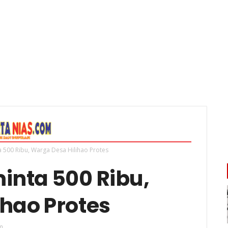
a 500 Ribu, Warga Desa Hilihao Protes
inta 500 Ribu,
hao Protes
m