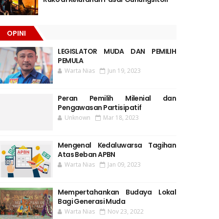
OPINI
LEGISLATOR MUDA DAN PEMILIH
PEMULA
Warta Nias
Jun 19, 2023
Peran Pemilih Milenial dan
Pengawasan Partisipatif
Unknown
Mar 18, 2023
Mengenal Kedaluwarsa Tagihan
Atas Beban APBN
Warta Nias
Jan 09, 2023
Mempertahankan Budaya Lokal
Bagi Generasi Muda
Warta Nias
Nov 23, 2022