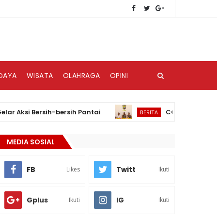
DAYA
WISATA
OLAHRAGA
OPINI
si Bersih-bersih Pantai
CCTV dan HP Menjadi B
BERITA
MEDIA SOSIAL
FB
Twitt
Likes
Ikuti
Gplus
IG
Ikuti
Ikuti