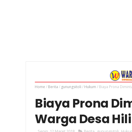
Home
/
Berita
/
gunungsitoli
/
Hukum
/
Biaya Prona Dimint
Biaya Prona Dim
Warga Desa Hili
Senin, 12 Maret 2018
Berita
,
gunungsitoli
,
Huku