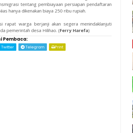
smigrasi tentang pembiayaan persiapan pendaftaran
ias hanya dikenakan biaya 250 ribu rupiah.
si rapat warga berjanji akan segera menindaklanjuti
da pemerintah desa Hilihao. (
Ferry Harefa
)
i Pembaca:
Twitter
Telegram
Print