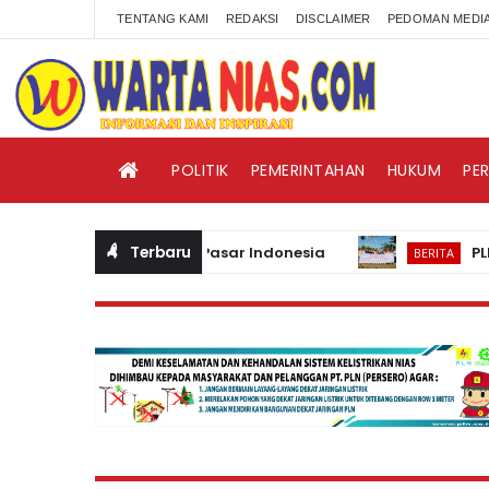
TENTANG KAMI
REDAKSI
DISCLAIMER
PEDOMAN MEDIA
POLITIK
PEMERINTAHAN
HUKUM
PE
Terbaru
 Baru yang Hadir di Pasar Indonesia
PLN UP3 
BERITA