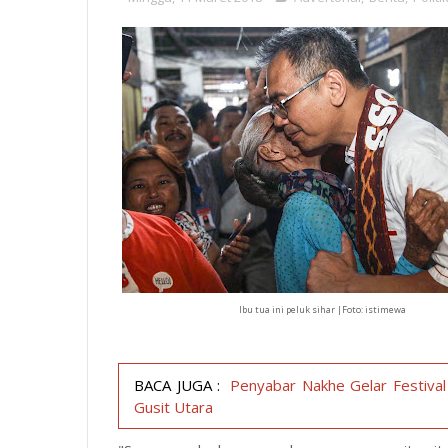
Ibu tua ini peluk sihar |Foto: istimewa
BACA JUGA :
Penyabar Nakhe Gelar Festival 
Gusit Utara