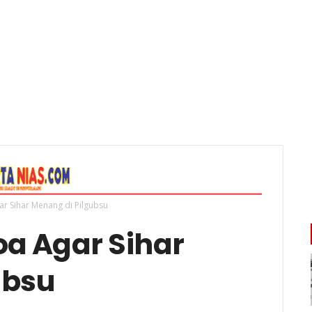
ar Sihar Menang di Pilgubsu
oa Agar Sihar
ubsu
k