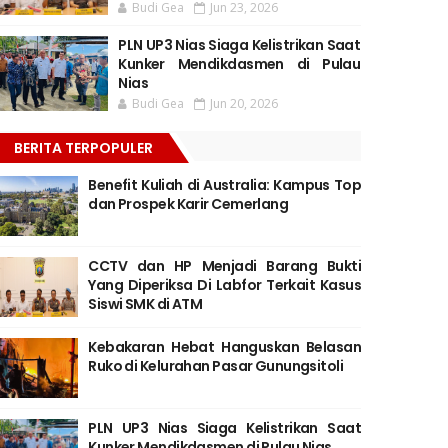
Budi Gea
Jun 23, 2026
PLN UP3 Nias Siaga Kelistrikan Saat
Kunker Mendikdasmen di Pulau
Nias
Budi Gea
Jun 20, 2026
BERITA TERPOPULER
Benefit Kuliah di Australia: Kampus Top
dan Prospek Karir Cemerlang
CCTV dan HP Menjadi Barang Bukti
Yang Diperiksa Di Labfor Terkait Kasus
Siswi SMK di ATM
Kebakaran Hebat Hanguskan Belasan
Ruko di Kelurahan Pasar Gunungsitoli
PLN UP3 Nias Siaga Kelistrikan Saat
Kunker Mendikdasmen di Pulau Nias