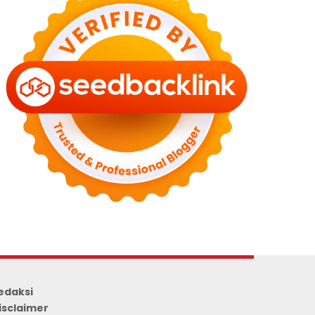
edaksi
isclaimer