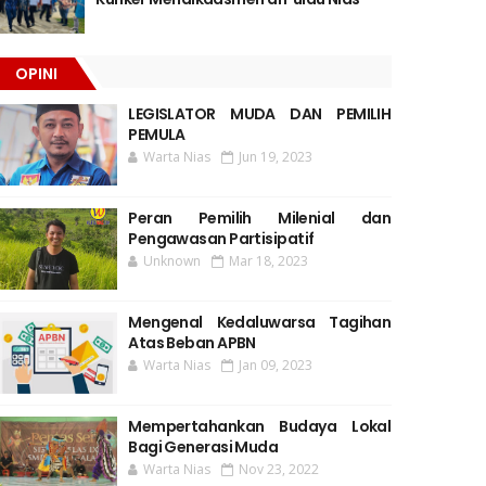
OPINI
LEGISLATOR MUDA DAN PEMILIH
PEMULA
Warta Nias
Jun 19, 2023
Peran Pemilih Milenial dan
Pengawasan Partisipatif
Unknown
Mar 18, 2023
Mengenal Kedaluwarsa Tagihan
Atas Beban APBN
Warta Nias
Jan 09, 2023
Mempertahankan Budaya Lokal
Bagi Generasi Muda
Warta Nias
Nov 23, 2022