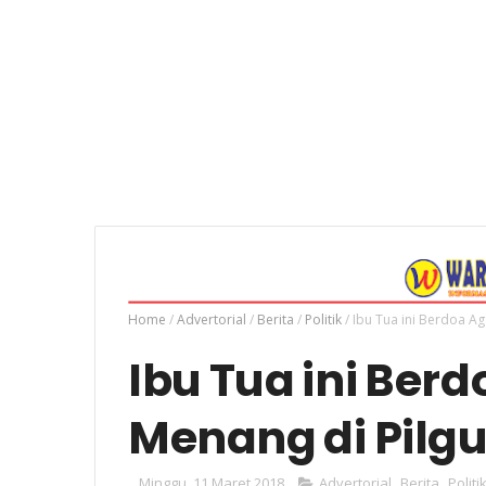
Home
/
Advertorial
/
Berita
/
Politik
/
Ibu Tua ini Berdoa Ag
Ibu Tua ini Berd
Menang di Pilg
Minggu, 11 Maret 2018
Advertorial
,
Berita
,
Politi