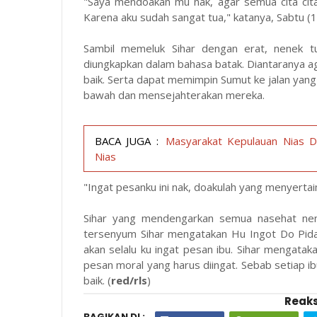
"Saya mendoakan mu nak, agar semua cita cit
Karena aku sudah sangat tua," katanya, Sabtu (1
Sambil memeluk Sihar dengan erat, nenek 
diungkapkan dalam bahasa batak. Diantaranya a
baik. Serta dapat memimpin Sumut ke jalan yang 
bawah dan mensejahterakan mereka.
BACA JUGA :
Masyarakat Kepulauan Nias Di
Nias
"Ingat pesanku ini nak, doakulah yang menyertai
Sihar yang mendengarkan semua nasehat ne
tersenyum Sihar mengatakan Hu Ingot Do Pida
akan selalu ku ingat pesan ibu. Sihar mengata
pesan moral yang harus diingat. Sebab setiap i
baik. (
red/rls
)
Reaks
BAGIKAN DI :