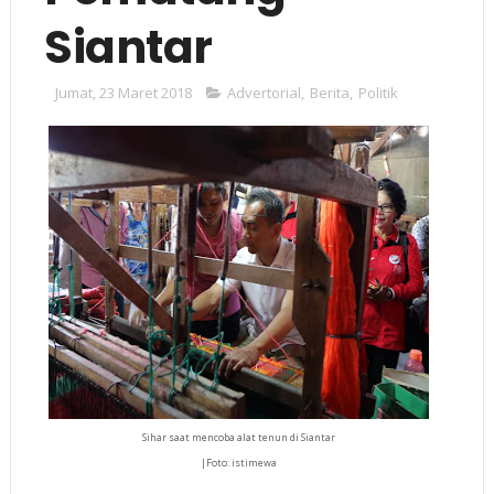
Siantar
Jumat, 23 Maret 2018
Advertorial
,
Berita
,
Politik
Sihar saat mencoba alat tenun di Siantar
|Foto: istimewa