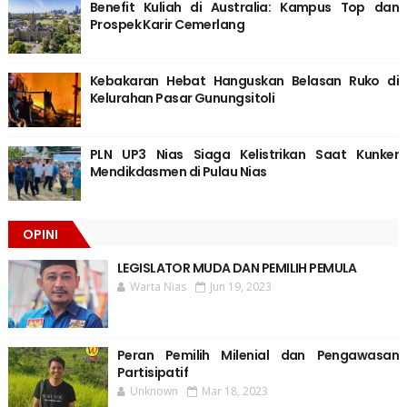
Benefit Kuliah di Australia: Kampus Top dan
Prospek Karir Cemerlang
Kebakaran Hebat Hanguskan Belasan Ruko di
Kelurahan Pasar Gunungsitoli
PLN UP3 Nias Siaga Kelistrikan Saat Kunker
Mendikdasmen di Pulau Nias
OPINI
LEGISLATOR MUDA DAN PEMILIH PEMULA
Warta Nias
Jun 19, 2023
Peran Pemilih Milenial dan Pengawasan
Partisipatif
Unknown
Mar 18, 2023