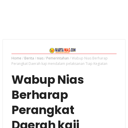
Home
/
Berita
/
nias
/
Pemerintahan
/
Wabup Nias Berharap
Perangkat Daerah kaji mendalam pelaksanan Tiap Kegiatan
Wabup Nias
Berharap
Perangkat
Daerah kaji