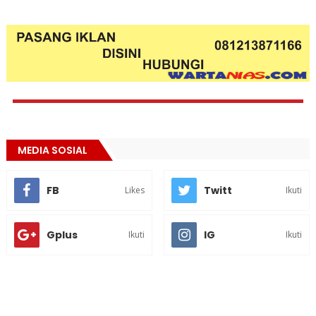
MEDIA SOSIAL
FB
Twitt
Likes
Ikuti
Gplus
IG
Ikuti
Ikuti