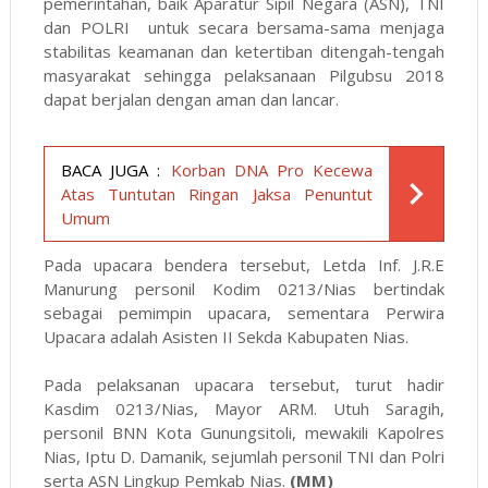
pemerintahan, baik Aparatur Sipil Negara (ASN), TNI
dan POLRI untuk secara bersama-sama menjaga
stabilitas keamanan dan ketertiban ditengah-tengah
masyarakat sehingga pelaksanaan Pilgubsu 2018
dapat berjalan dengan aman dan lancar.
BACA JUGA :
Korban DNA Pro Kecewa
Atas Tuntutan Ringan Jaksa Penuntut
Umum
Pada upacara bendera tersebut, Letda Inf. J.R.E
Manurung personil Kodim 0213/Nias bertindak
sebagai pemimpin upacara, sementara Perwira
Upacara adalah Asisten II Sekda Kabupaten Nias.
Pada pelaksanan upacara tersebut, turut hadir
Kasdim 0213/Nias, Mayor ARM. Utuh Saragih,
personil BNN Kota Gunungsitoli, mewakili Kapolres
Nias, Iptu D. Damanik, sejumlah personil TNI dan Polri
serta ASN Lingkup Pemkab Nias.
(MM)