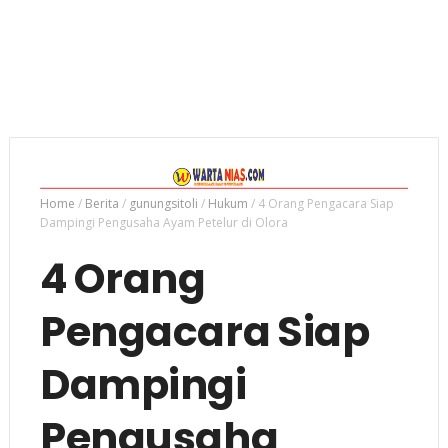
Home
/
Berita
/
gunungsitoli
/
Hukum
/
4 Orang Pengacara Siap
Dampingi Pengusaha Ayam Petelur di Olora
4 Orang
Pengacara Siap
Dampingi
Pengusaha